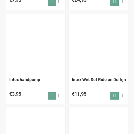
€7,95
€24,95
Intex handpomp
Intex Wet Set Ride on Dolfijn
€3,95
€11,95