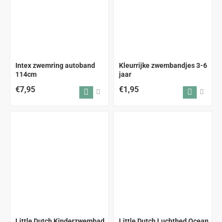
Intex zwemring autoband
Kleurrijke zwembandjes 3-6
114cm
jaar
€7,95
€1,95
Little Dutch Kinderzwembad
Little Dutch Luchtbed Ocean