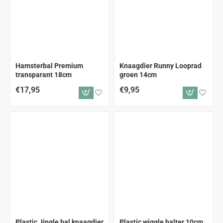
Hamsterbal Premium
Knaagdier Runny Looprad
transparant 18cm
groen 14cm
€17,95
€9,95
Plastic Jingle bal knaagdier
Plastic wiggle halter 10cm