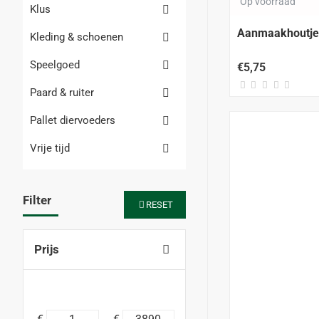
Op voorraad
Klus
Aanmaakhoutjes
Kleding & schoenen
Speelgoed
€5,75
Paard & ruiter
Pallet diervoeders
Vrije tijd
Filter
RESET
Prijs