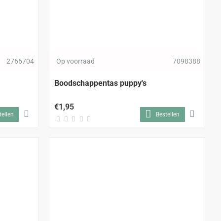
2766704
Op voorraad
7098388
Boodschappentas puppy's
€1,95
tellen
Bestellen