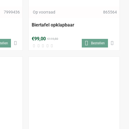
ALLEEN AFHALEN
-17%
7999436
Op voorraad
865564
Biertafel opklapbaar
€99,00
€119,50
tellen
Bestellen