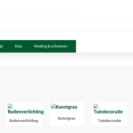
ri
Klus
Kleding & schoenen
Paard & ruiter
Speelgoed
Kunstgras
Buitenverlichting
Tuindecoratie