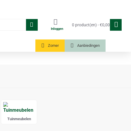
0 product(en) - €0,00
Inloggen
Tuinkassen
Zomer
Aanbiedingen
Tuinmeubelen