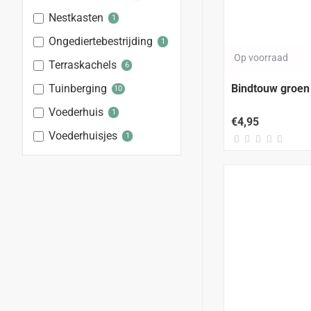
Nestkasten
1
Ongediertebestrijding
1
Op voorraad
Terraskachels
6
Bindtouw groen 
Tuinberging
10
Voederhuis
1
€4,95
Voederhuisjes
1