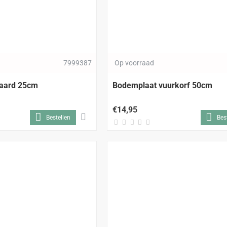
7999387
Op voorraad
daard 25cm
Bodemplaat vuurkorf 50cm
€14,95
Bestellen
Bes