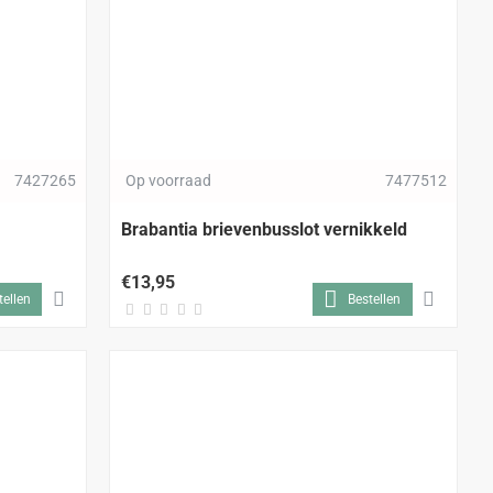
7427265
Op voorraad
7477512
Brabantia brievenbusslot vernikkeld
€13,95
tellen
Bestellen