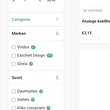
€
€
Op voorraad
Categorie
Analoge koelt
€3,15
Merken
Voldux
17
Esschert Design
177
Gloria
1
Soort
Deurmatten
4
Gieters
1
Kliko containers
7