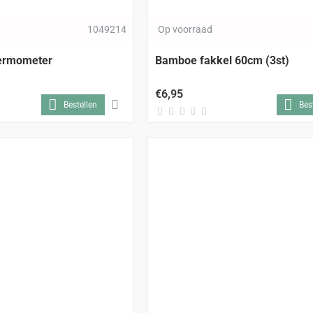
1049214
Op voorraad
hermometer
Bamboe fakkel 60cm (3st)
€6,95
Bestellen
Bes