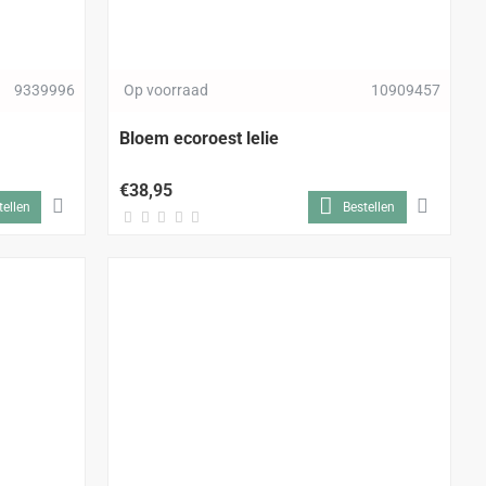
9339996
Op voorraad
10909457
Bloem ecoroest lelie
€38,95
tellen
Bestellen