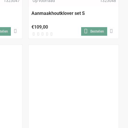
1323047
Op voorraad
1323048
Aanmaakhoutklover set S
€109,00
tellen
Bestellen