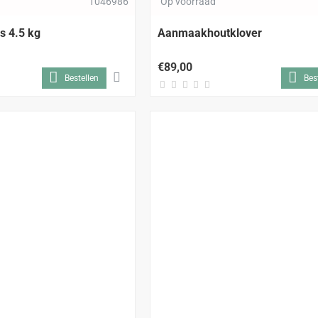
1046986
Op voorraad
 4.5 kg
Aanmaakhoutklover
€89,00
Bestellen
Bes