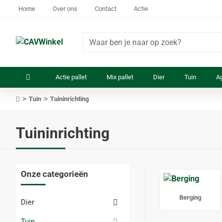
Home
Over ons
Contact
Actie
Waar
ben
je
Actie pallet
Mix pallet
Dier
Tuin
Ag
naar
op
Tuin
Tuininrichting
zoek?
home
Tuininrichting
Onze categorieën
Berging
Dier
Tuin