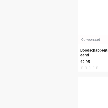
Op voorraad
Boodschappentas
eend
€2,95