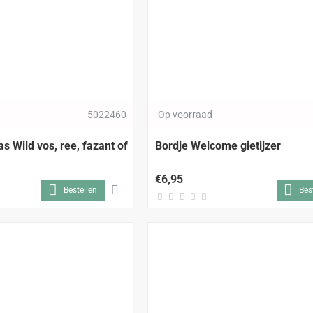
5022460
Op voorraad
 Wild vos, ree, fazant of
Bordje Welcome gietijzer
€6,95
Bestellen
Bes