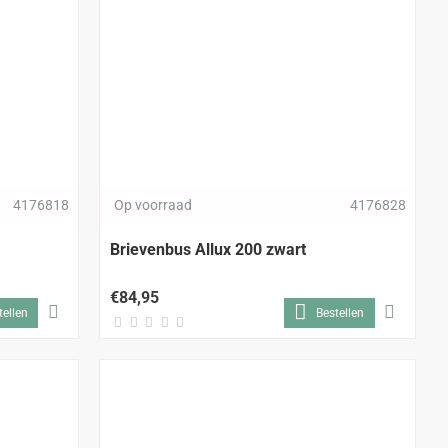
4176818
Op voorraad
4176828
Brievenbus Allux 200 zwart
€84,95
tellen
Bestellen