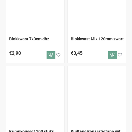
Blokkwast 7x3cm dhz
Blokkwast Mix 120mm zwart
€2,90
€3,45
Krimpkousset 100 stuks
Kuiltape/reparatietape wit