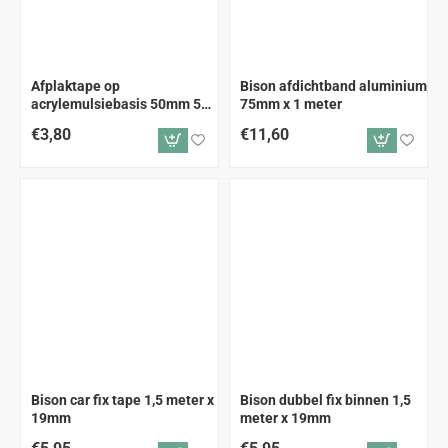
Afplaktape op
Bison afdichtband aluminium
acrylemulsiebasis 50mm 50
75mm x 1 meter
meter
€3,80
€11,60
Bison car fix tape 1,5 meter x
Bison dubbel fix binnen 1,5
19mm
meter x 19mm