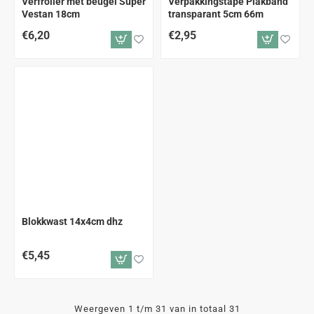
Verfroller met beugel Super
Verpakkingstape Plakband
Vestan 18cm
transparant 5cm 66m
€6,20
€2,95
Blokkwast 14x4cm dhz
€5,45
Weergeven 1 t/m 31 van in totaal 31