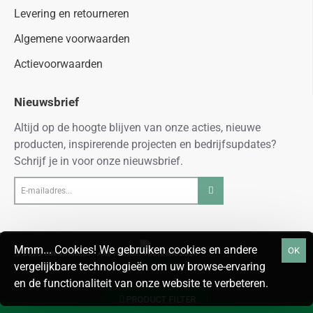
Levering en retourneren
Algemene voorwaarden
Actievoorwaarden
Nieuwsbrief
Altijd op de hoogte blijven van onze acties, nieuwe
producten, inspirerende projecten en bedrijfsupdates?
Schrijf je in voor onze nieuwsbrief.
E-
mailadres...
Mmm... Cookies! We gebruiken cookies en andere
OK
© 2026 cavwinkel.nl - Alle rechten voorbehouden
vergelijkbare technologieën om uw browse-ervaring
en de functionaliteit van onze website te verbeteren.
PRODUCT FILTER