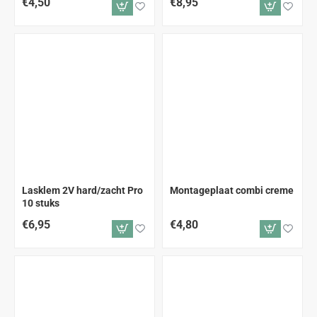
€4,50
€8,95
Lasklem 2V hard/zacht Pro
Montageplaat combi creme
10 stuks
€6,95
€4,80