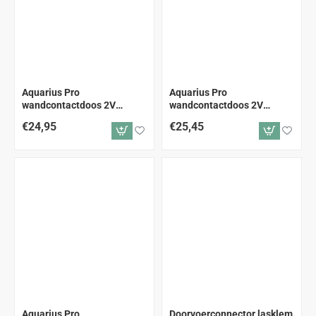
Aquarius Pro
Aquarius Pro
wandcontactdoos 2V
wandcontactdoos 2V
horizontaal zwart
verticaal zwart
€24,95
€25,45
Aquarius Pro
Doorvoerconnector lasklem