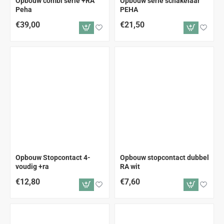
Opbouw combi serie +RA
Opbouw serie schakelaar
Peha
PEHA
€39,00
€21,50
Opbouw Stopcontact 4-
Opbouw stopcontact dubbel
voudig +ra
RA wit
€12,80
€7,60