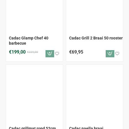
-13%
Cadac Glamp Chef 40
Cadac Grill 2 Braai 50 rooster
barbecue
€199,00
€69,95
€229,00
Cadac grillmat rond 52cm
Cadac paella braai