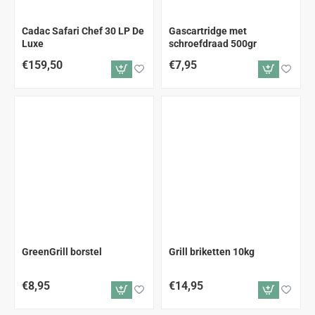
ALLEEN AFHALEN
Cadac Safari Chef 30 LP De
Gascartridge met
Luxe
schroefdraad 500gr
€159,50
€7,95
GreenGrill borstel
Grill briketten 10kg
€8,95
€14,95