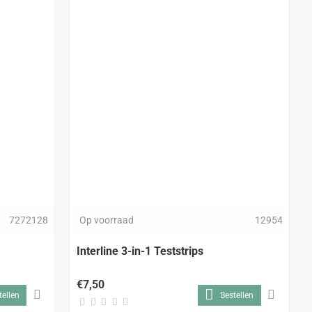
7272128
Op voorraad
12954
Interline 3-in-1 Teststrips
€7,50
tellen
Bestellen