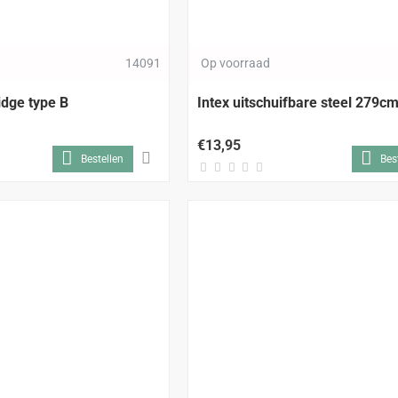
ALLEEN AFHALEN
14091
Op voorraad
ridge type B
Intex uitschuifbare steel 279c
€13,95
Bestellen
Bes