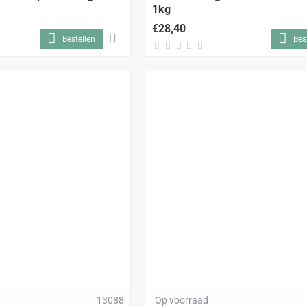
1kg
€28,40
Bestellen
Bes
13088
Op voorraad