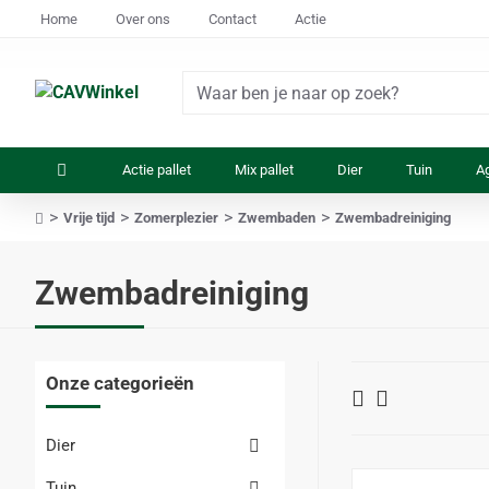
Home
Over ons
Contact
Actie
Waar
ben
je
Actie pallet
Mix pallet
Dier
Tuin
Ag
naar
op
Vrije tijd
Zomerplezier
Zwembaden
Zwembadreiniging
zoek?
home
Zwembadreiniging
Onze categorieën
Dier
Tuin