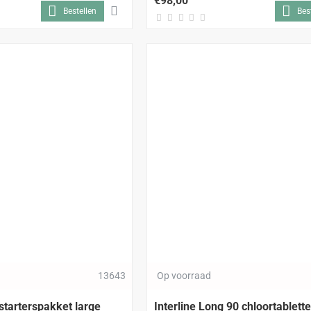
€98,00
Bestellen
Bes
13643
Op voorraad
 starterspakket large
Interline Long 90 chloortablett