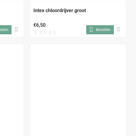
Intex chloordrijver groot
€6,50
tellen
Bestellen