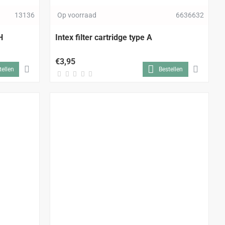
13136
Op voorraad
6636632
H
Intex filter cartridge type A
€3,95
tellen
Bestellen