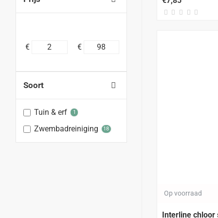
€7,85
€
€
Soort
Tuin & erf
1
Zwembadreiniging
18
Op voorraad
Interline chloor