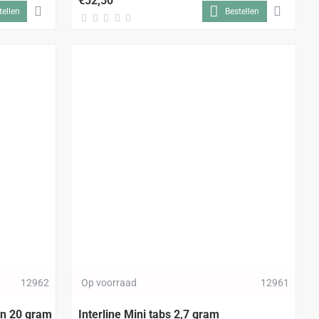
€52,50
tellen
Bestellen
12962
Op voorraad
12961
en 20 gram
Interline Mini tabs 2,7 gram