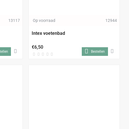
13117
Op voorraad
12944
m
Intex voetenbad
€6,50
tellen
Bestellen