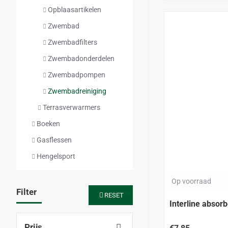
Opblaasartikelen
Zwembad
Zwembadfilters
Zwembadonderdelen
Zwembadpompen
Zwembadreiniging
Terrasverwarmers
Boeken
Gasflessen
Hengelsport
Op voorraad
Filter
RESET
Interline abso
Prijs