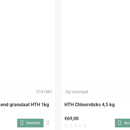
2101881
Op voorraad
kend granulaat HTH 1kg
HTH Chloorsticks 4,5 kg
€69,00
Bestellen
Bes