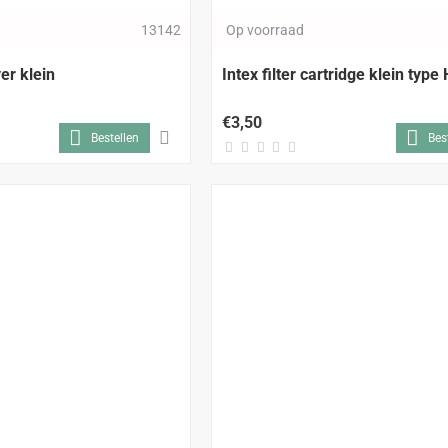
13142
Op voorraad
ver klein
Intex filter cartridge klein type 
€3,50
Bestellen
Bes