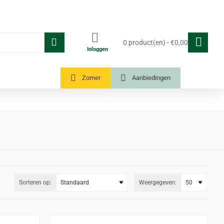
0 product(en) - €0,00
Inloggen
Tuinkassen
Zomer
Aanbiedingen
Sorteren op:
Weergegeven: