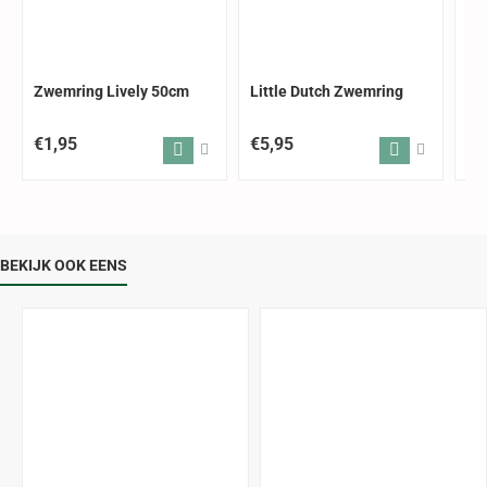
Zwemring Lively 50cm
Little Dutch Zwemring
Ba
86
€1,95
€5,95
€8
BEKIJK OOK EENS