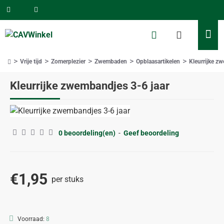
Vrije tijd
Zomerplezier
Zwembaden
Opblaasartikelen
Kleurrijke z
home
Kleurrijke zwembandjes 3-6 jaar
0 beoordeling(en)
-
Geef beoordeling
€1,95
per stuks
Voorraad:
8