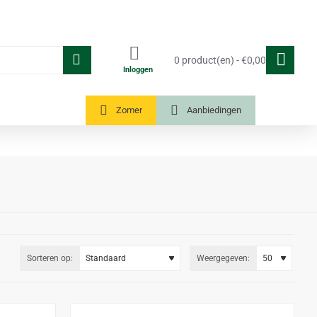
0 product(en) - €0,00
Inloggen
Tuinkassen
Zomer
Aanbiedingen
Sorteren op:
Weergegeven: