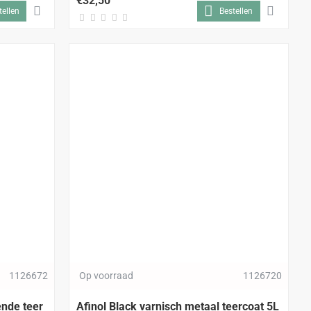
€32,50
tellen
Bestellen
1126672
Op voorraad
1126720
ende teer
Afinol Black varnisch metaal teercoat 5L