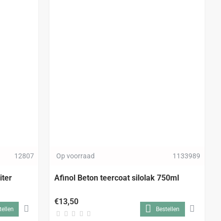
12807
Op voorraad
1133989
iter
Afinol Beton teercoat silolak 750ml
€13,50
tellen
Bestellen