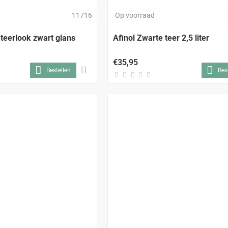
11716
Op voorraad
 teerlook zwart glans
Afinol Zwarte teer 2,5 liter
€35,95
Bestellen
Bes