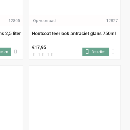
12805
Op voorraad
12827
s 2,5 liter
Houtcoat teerlook antraciet glans 750ml
€17,95
tellen
Bestellen