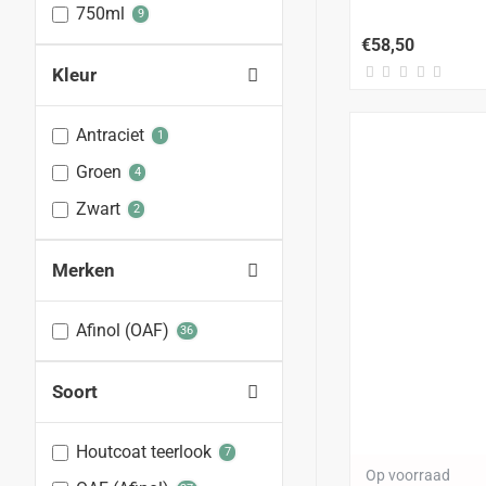
750ml
9
€58,50
Kleur
Antraciet
1
Groen
4
Zwart
2
Merken
Afinol (OAF)
36
Soort
Houtcoat teerlook
7
Op voorraad