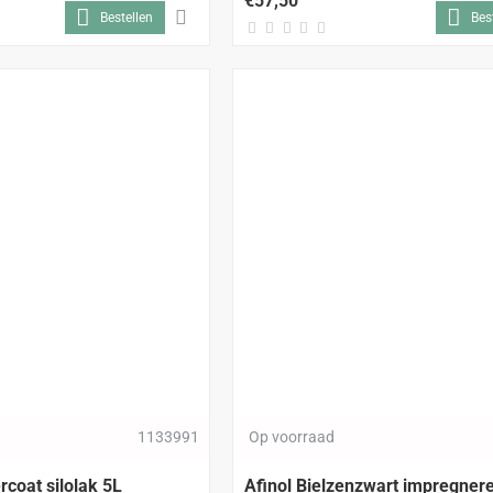
€57,50
Bestellen
Bes
1133991
Op voorraad
rcoat silolak 5L
Afinol Bielzenzwart impregner