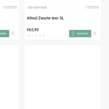
1137215
Op voorraad
1137216
Afinol Zwarte teer 5L
€63,95
tellen
Bestellen