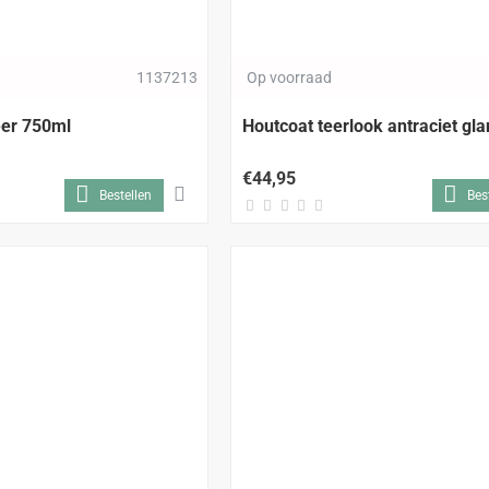
1137213
Op voorraad
eer 750ml
Houtcoat teerlook antraciet glan
€44,95
Bestellen
Bes