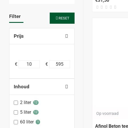
€31,50
Filter
RESET
Prijs
€
€
Inhoud
2 liter
12
5 liter
12
Op voorraad
60 liter
1
Afinol Beton tee