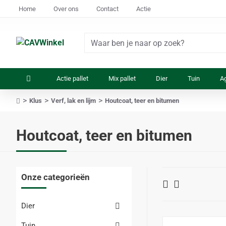
Home
Over ons
Contact
Actie
Waar
ben
je
Actie pallet
Mix pallet
Dier
Tuin
Ag
naar
op
Klus
Verf, lak en lijm
Houtcoat, teer en bitumen
zoek?
home
Houtcoat, teer en bitumen
Onze categorieën
Dier
Tuin