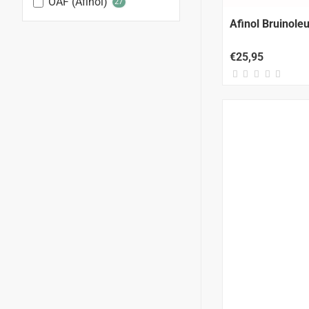
OAF (Afinol)
27
Afinol Bruinoleu
€25,95