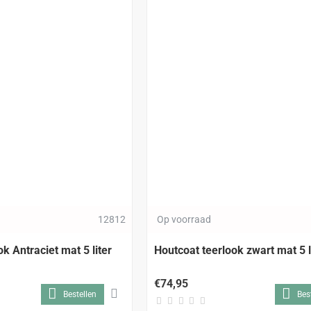
12812
Op voorraad
k Antraciet mat 5 liter
Houtcoat teerlook zwart mat 5 l
€74,95
Bestellen
Bes