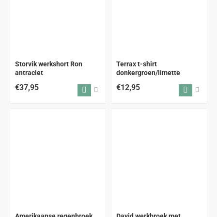
Storvik werkshort Ron
Terrax t-shirt
antraciet
donkergroen/limette
€37,95
€12,95
Amerikaanse regenbroek
David werkbroek met