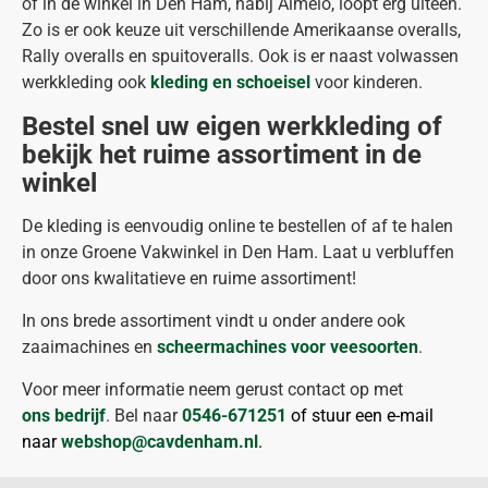
of in de winkel in Den Ham, nabij Almelo, loopt erg uiteen.
Zo is er ook keuze uit verschillende Amerikaanse overalls,
Rally overalls en spuitoveralls. Ook is er naast volwassen
werkkleding ook
kleding en schoeisel
voor kinderen.
Bestel snel uw eigen werkkleding of
bekijk het ruime assortiment in de
winkel
De kleding is eenvoudig online te bestellen of af te halen
in onze Groene Vakwinkel in Den Ham. Laat u verbluffen
door ons kwalitatieve en ruime assortiment!
In ons brede assortiment vindt u onder andere ook
zaaimachines en
scheermachines voor veesoorten
.
Voor meer informatie neem gerust contact op met
ons bedrijf
. Bel naar
0546-671251
of stuur een e-mail
naar
webshop@cavdenham.nl
.