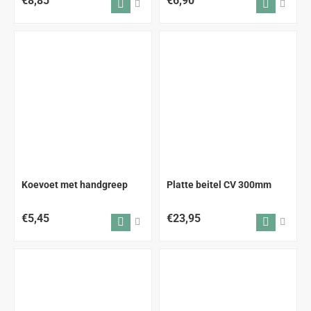
€8,85
€6,90
Koevoet met handgreep
Platte beitel CV 300mm
€5,45
€23,95