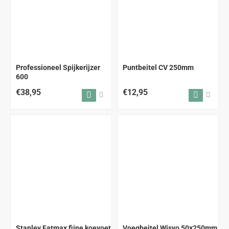
Professioneel Spijkerijzer
Puntbeitel CV 250mm
600
€38,95
€12,95
Stanley Fatmax fijne koevoet
Voegbeitel Wisvo 50x250mm