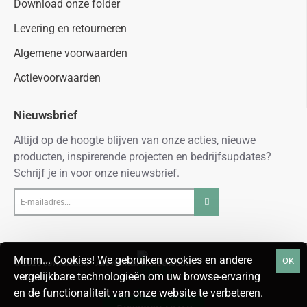
Download onze folder
Levering en retourneren
Algemene voorwaarden
Actievoorwaarden
Nieuwsbrief
Altijd op de hoogte blijven van onze acties, nieuwe
producten, inspirerende projecten en bedrijfsupdates?
Schrijf je in voor onze nieuwsbrief.
E-
mailadres...
Mmm... Cookies! We gebruiken cookies en andere
OK
© 2026 cavwinkel.nl - Alle rechten voorbehouden
vergelijkbare technologieën om uw browse-ervaring
en de functionaliteit van onze website te verbeteren.