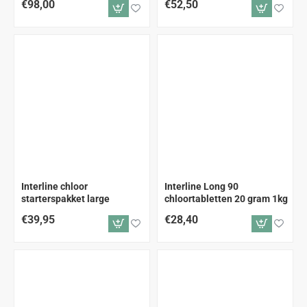
€98,00
€52,50
Interline chloor
Interline Long 90
starterspakket large
chloortabletten 20 gram 1kg
€39,95
€28,40