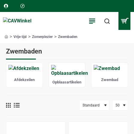
Vrije tijd
Zomerplezier
Zwembaden
home
Zwembaden
Afdekzeilen
Zwembad
Opblaasartikelen