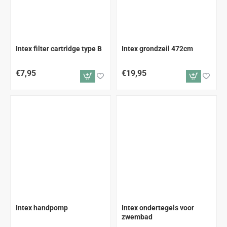
Intex filter cartridge type B
Intex grondzeil 472cm
€7,95
€19,95
Intex handpomp
Intex ondertegels voor
zwembad