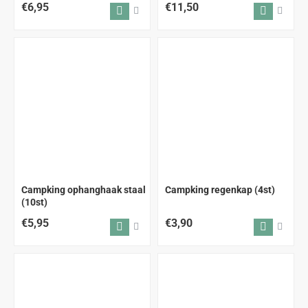
€6,95
€11,50
Campking ophanghaak staal
Campking regenkap (4st)
(10st)
€5,95
€3,90