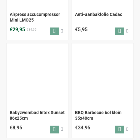
-14%
Airpress accucompressor
Anti-aanbakfolie Cadac
Mini LMO25
€29,95
€5,95
€34,95
Babyzwembad Intex Sunset
BBQ Barbecue bol klein
86x25cm
35x40cm
€8,95
€34,95