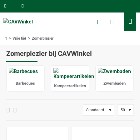
Vrije tijd
Zomerplezier
home
Zomerplezier bij CAVWinkel
Barbecues
Zwembaden
Kampeerartikelen