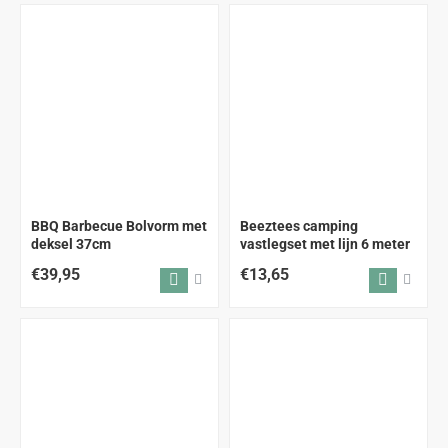
BBQ Barbecue Bolvorm met
Beeztees camping
deksel 37cm
vastlegset met lijn 6 meter
€39,95
€13,65