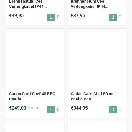
Brennenstuhl Cee
Brennenstuhl Cee
Verlengkabel IP44
Verlengkabel IP44
camping/maritiem 10M
camping/maritiem 5m
€49,95
€37,95
-13%
Cadac Carri Chef 40 BBQ
Cadac Carri Chef 50 met
Paella
Paella Pan
€249,00
€344,95
€284,95