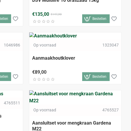
g
DSV Multilife 16 Graszaad 15kg
€135,00
€147,90
tellen
Bestellen
1046986
Op voorraad
1323047
Aanmaakhoutklover
€89,00
tellen
Bestellen
4765511
Op voorraad
4765527
s
Aansluitset voor mengkraan Gardena
M22