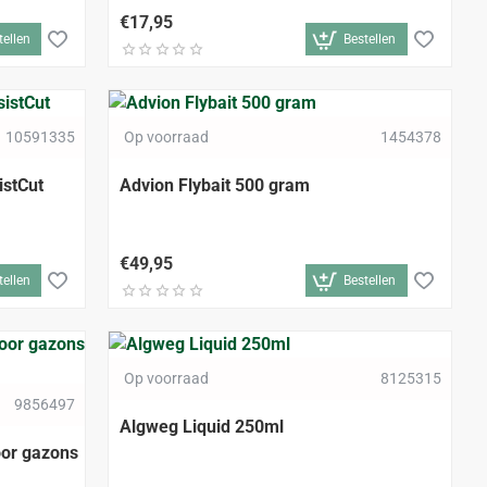
€17,95
tellen
Bestellen
10591335
Op voorraad
1454378
istCut
Advion Flybait 500 gram
€49,95
tellen
Bestellen
Op voorraad
8125315
9856497
Algweg Liquid 250ml
oor gazons