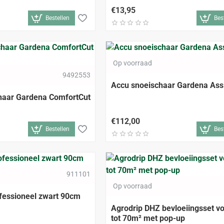
€13,95
Bestellen
Bes
Op voorraad
9492553
Accu snoeischaar Gardena Ass
haar Gardena ComfortCut
€112,00
Bestellen
Bes
911101
Op voorraad
ofessioneel zwart 90cm
Agrodrip DHZ bevloeiingsset v
tot 70m² met pop-up