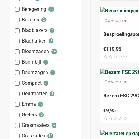
Beregening
25
Bezems
2
Op voorraad
Bladblazers
7
Besproeiingspo
Bladharken
3
€119,95
Bloemzaden
16
Boombijl
1
Boomzagen
4
Op voorraad
Compact
3
Deurmatten
4
Bezem FSC 29C
Emma
6
€9,95
Gieters
6
Grasmaaiers
4
Graszaden
12