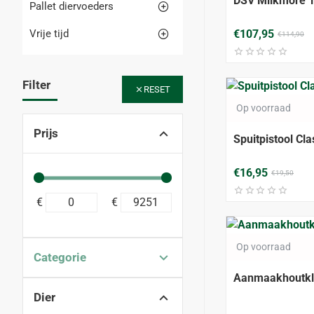
DSV Milkmore 1
Pallet diervoeders
Vrije tijd
€107,95
€114,90
Filter
RESET
Op voorraad
Prijs
Spuitpistool Cla
€16,95
€19,50
€
€
Op voorraad
Categorie
Aanmaakhoutklo
Dier