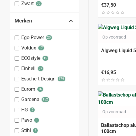
Zwart
38
€37,50
Merken
Ego Power
Op voorraad
25
Voldux
17
Algweg Liquid 
ECOstyle
15
Einhell
37
€16,95
Esschert Design
179
Eurom
16
Gardena
152
ALLEEN AFHAL
HG
2
Op voorraad
Pavo
1
Ballastschop al
Stihl
1
100cm