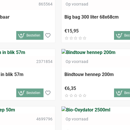
EN
-17%
865564
Op voorraad
pbaar
Big bag 300 liter 68x68cm
€15,95
Bestellen
Bes
2371854
Op voorraad
in blik 57m
Bindtouw hennep 200m
€6,35
Bestellen
Bes
4699796
Op voorraad