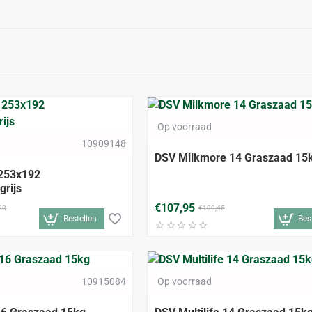
Op voorraad
-7%
10909148
DSV Milkmore 14 Graszaad 15
 253x192
grijs
€107,95
00
€109,45
Bestellen
Bes
-6%
10915084
Op voorraad