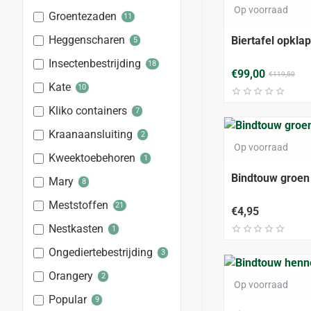
ALLEEN AFHAL
Op voorraad
Groentezaden
11
Heggenscharen
Biertafel opkla
5
Insectenbestrijding
18
€99,00
€119,50
Kate
10
Kliko containers
7
Kraanaansluiting
2
Op voorraad
Kweektoebehoren
1
Bindtouw groen 
Mary
8
Meststoffen
21
€4,95
Nestkasten
1
Ongediertebestrijding
3
Orangery
2
Op voorraad
Popular
9