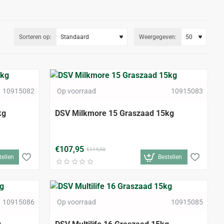
Sorteren op:
Weergegeven:
-1%
-6%
10915082
Op voorraad
10915083
kg
DSV Milkmore 15 Graszaad 15kg
€107,95
€114,90
tellen
Bestellen
-9%
-9%
10915086
Op voorraad
10915085