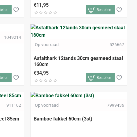
€11,95
tellen
Bestellen
1049214
ALLEEN AFHALEN
Op voorraad
526667
Asfalthark 12tands 30cm gesmeed staal
160cm
€34,95
tellen
Bestellen
911102
Op voorraad
7999436
teel 85cm
Bamboe fakkel 60cm (3st)