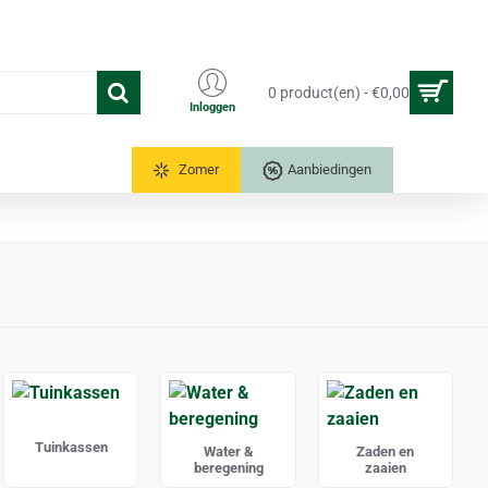
0 product(en) - €0,00
Inloggen
Tuinkassen
Zomer
Aanbiedingen
Tuinkassen
Water &
Zaden en
beregening
zaaien