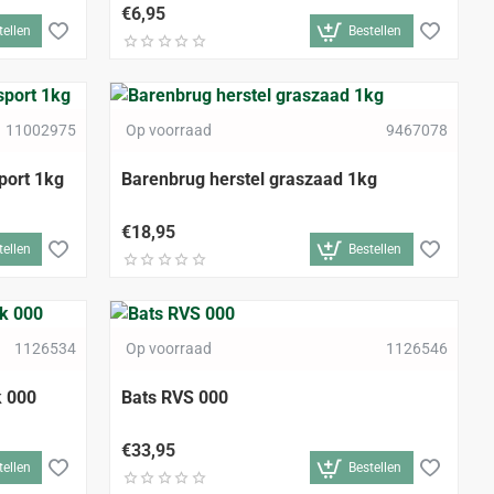
€6,95
tellen
Bestellen
11002975
Op voorraad
9467078
port 1kg
Barenbrug herstel graszaad 1kg
€18,95
tellen
Bestellen
1126534
Op voorraad
1126546
k 000
Bats RVS 000
€33,95
tellen
Bestellen