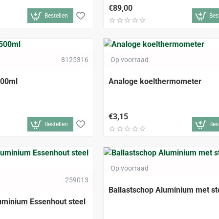
€89,00
Bestellen
Bes
8125316
Op voorraad
500ml
Analoge koelthermometer
€3,15
Bestellen
Bes
ALLEEN AFHALEN
Op voorraad
EN
259013
Ballastschop Aluminium met s
uminium Essenhout steel