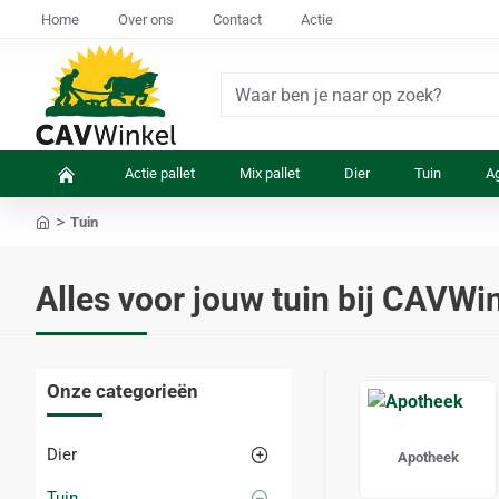
Home
Over ons
Contact
Actie
Waar
ben
je
Actie pallet
Mix pallet
Dier
Tuin
Ag
naar
op
Tuin
zoek?
home
Alles voor jouw tuin bij CAVWi
Onze categorieën
Dier
Apotheek
Tuin