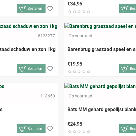
€34,95
Bestellen
Bes
8123277
Op voorraad
zaad schaduw en zon 1kg
Barenbrug graszaad speel en s
€19,95
Bestellen
Bes
118650
Op voorraad
os
Bats MM gehard gepolijst blan
€24,95
Bestellen
Bes