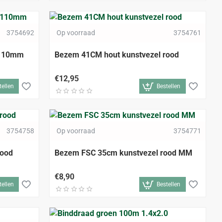
3754692
Op voorraad
3754761
 110mm
Bezem 41CM hout kunstvezel rood
€12,95
tellen
Bestellen
3754758
Op voorraad
3754771
rood
Bezem FSC 35cm kunstvezel rood MM
€8,90
tellen
Bestellen