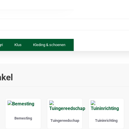
ri
Klus
Kleding & schoenen
Paard & ruiter
Speelgoed
nkel
Bemesting
Tuingereedschap
Tuininrichting