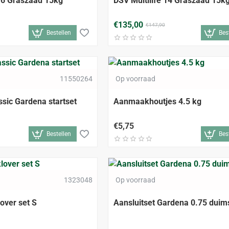
6 Graszaad 15kg
DSV Multilife 14 Graszaad 15k
€135,00
€147,90
Bestellen
Bes
-13%
11550264
Op voorraad
ssic Gardena startset
Aanmaakhoutjes 4.5 kg
€5,75
Bestellen
Bes
1323048
Op voorraad
ver set S
Aansluitset Gardena 0.75 duim