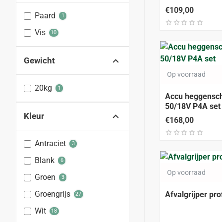
€109,00
Paard
1
Vis
10
Gewicht
Op voorraad
20kg
1
Accu heggensc
50/18V P4A set
Kleur
€168,00
Antraciet
3
Blank
6
Op voorraad
Groen
3
Groengrijs
Afvalgrijper pr
27
Wit
18