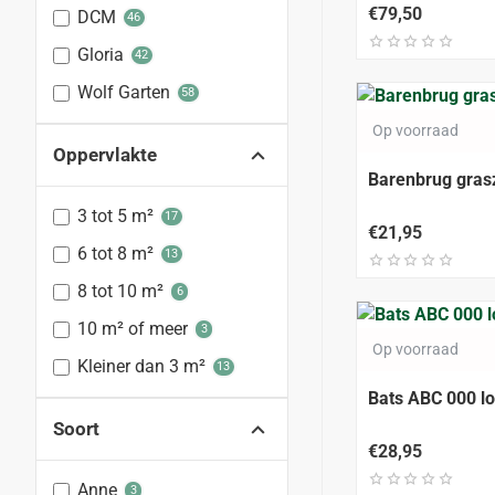
€79,50
DCM
46
Gloria
42
Wolf Garten
58
Op voorraad
Oppervlakte
Barenbrug gras
3 tot 5 m²
17
€21,95
6 tot 8 m²
13
8 tot 10 m²
6
10 m² of meer
3
Op voorraad
Kleiner dan 3 m²
13
Bats ABC 000 l
Soort
€28,95
Anne
3