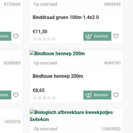
6725666
Op voorraad
3609343
Binddraad groen 100m 1.4x2.0
€11,30
tellen
Bestellen
6008083
Op voorraad
4699790
Bindtouw hennep 200m
€8,65
tellen
Bestellen
1033319
Op voorraad
10665002