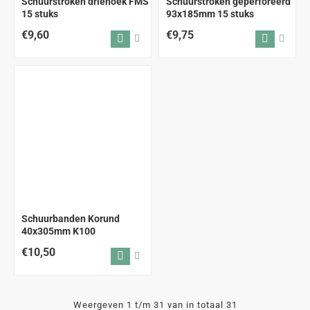
Schuurstroken driehoek FMS
Schuurstroken geperforeerd
15 stuks
93x185mm 15 stuks
€9,60
€9,75
Schuurbanden Korund
40x305mm K100
€10,50
Weergeven 1 t/m 31 van in totaal 31