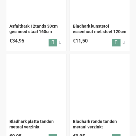
ALLEEN AFHALEN
ALLEEN AFHALEN
Asfalthark 12tands 30cm
Bladhark kunststof
gesmeed staal 160cm
essenhout met steel 120cm
€34,95
€11,50
Bladhark platte tanden
Bladhark ronde tanden
metaal verzinkt
metaal verzinkt