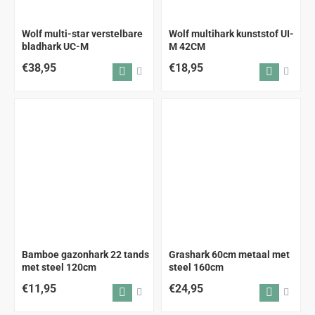
Wolf multi-star verstelbare
Wolf multihark kunststof UI-
bladhark UC-M
M 42CM
€38,95
€18,95
ALLEEN AFHALEN
ALLEEN AFHALEN
Bamboe gazonhark 22 tands
Grashark 60cm metaal met
met steel 120cm
steel 160cm
€11,95
€24,95