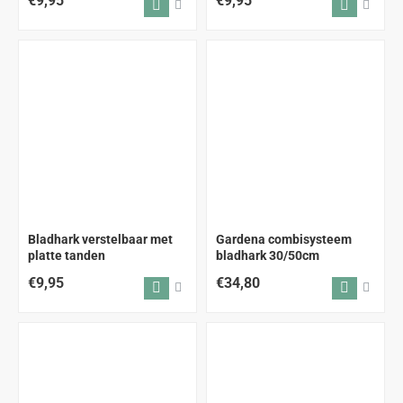
€9,95
€9,95
Bladhark verstelbaar met
Gardena combisysteem
platte tanden
bladhark 30/50cm
€9,95
€34,80