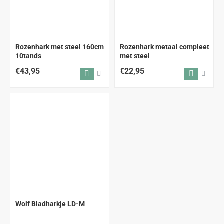
ALLEEN AFHALEN
ALLEEN AFHALEN
Rozenhark met steel 160cm
Rozenhark metaal compleet
10tands
met steel
€43,95
€22,95
Wolf Bladharkje LD-M