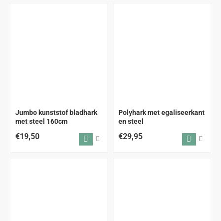
ALLEEN AFHALEN
ALLEEN AFHALEN
Jumbo kunststof bladhark
Polyhark met egaliseerkant
met steel 160cm
en steel
€19,50
€29,95