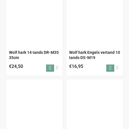
Wolf hark 14 tands DR-M35
Wolf hark Engels vertand 10
35cm
tands DS-M19
€24,50
€16,95