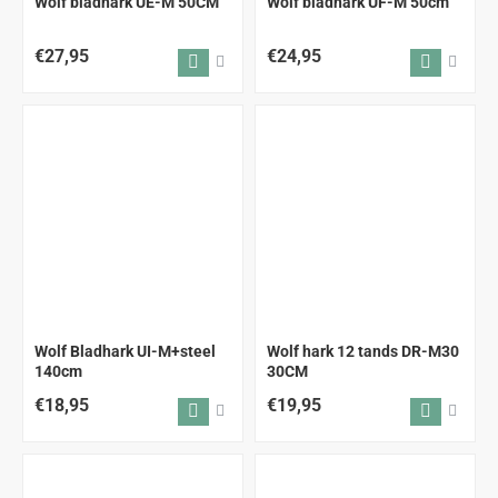
Wolf bladhark UE-M 50CM
Wolf bladhark UF-M 50cm
€27,95
€24,95
ALLEEN AFHALEN
Wolf Bladhark UI-M+steel
Wolf hark 12 tands DR-M30
140cm
30CM
€18,95
€19,95