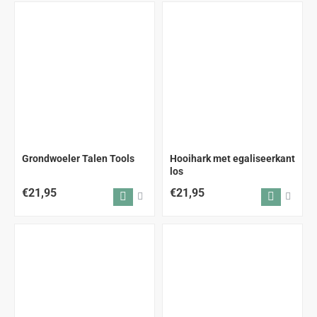
ALLEEN AFHALEN
Grondwoeler Talen Tools
Hooihark met egaliseerkant
los
€21,95
€21,95