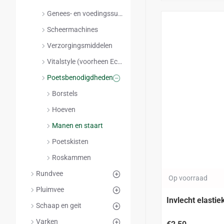
Genees- en voedingssupplementen
Scheermachines
Verzorgingsmiddelen
Vitalstyle (voorheen Ecostyle)
Poetsbenodigdheden
Borstels
Hoeven
Manen en staart
Poetskisten
Roskammen
Rundvee
Op voorraad
Pluimvee
Invlecht elastie
Schaap en geit
Varken