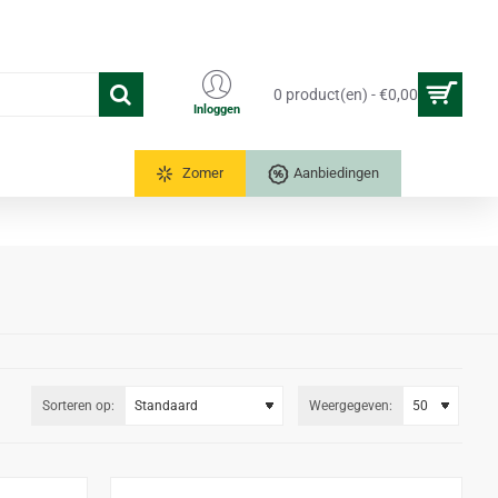
0 product(en) - €0,00
Inloggen
Tuinkassen
Zomer
Aanbiedingen
Sorteren op:
Weergegeven: