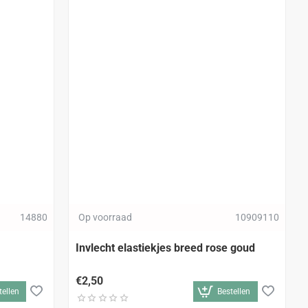
14880
Op voorraad
10909110
Invlecht elastiekjes breed rose goud
€2,50
tellen
Bestellen