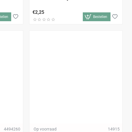
€2,25
tellen
Bestellen
4494260
Op voorraad
14915