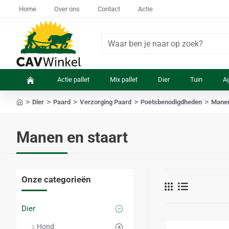
Home
Over ons
Contact
Actie
Waar
ben
je
Actie pallet
Mix pallet
Dier
Tuin
Ag
naar
op
Dier
Paard
Verzorging Paard
Poetsbenodigdheden
Manen
zoek?
home
Manen en staart
Onze categorieën
Dier
Hond