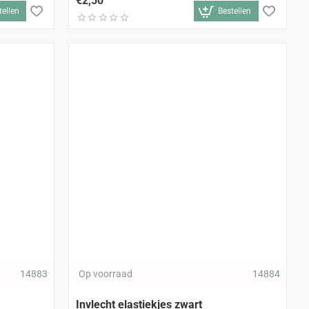
€2,50
tellen
Bestellen
14883
Op voorraad
14884
Invlecht elastiekjes zwart