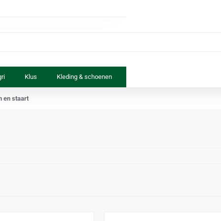
ri
Klus
Kleding & schoenen
Paard & ruiter
Speelgoed
 en staart