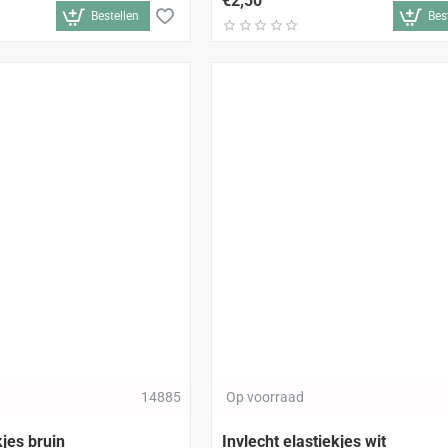
€2,50
Bestellen
Bes
14885
Op voorraad
kjes bruin
Invlecht elastiekjes wit