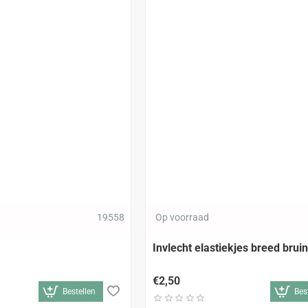
19558
Op voorraad
Invlecht elastiekjes breed bruin
€2,50
Bestellen
Bes