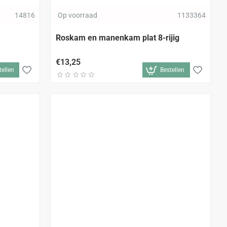
14816
Op voorraad
1133364
Roskam en manenkam plat 8-rijig
€13,25
tellen
Bestellen