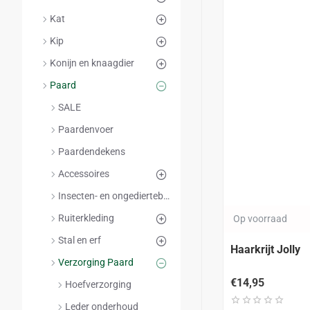
Kat
Kip
Konijn en knaagdier
Paard
SALE
Paardenvoer
Paardendekens
Accessoires
Insecten- en ongediertebestrijding
Ruiterkleding
Op voorraad
Stal en erf
Haarkrijt Jolly
Verzorging Paard
€14,95
Hoefverzorging
Leder onderhoud