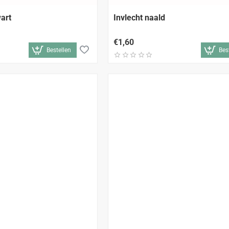
art
Invlecht naald
€1,60
Bestellen
Bes