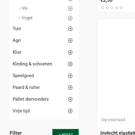
€2,50
Vis
Vogel
Tuin
Agri
Klus
Kleding & schoenen
Speelgoed
Paard & ruiter
Pallet diervoeders
Vrije tijd
Op voorraad
Filter
Invlecht elastie
RESET