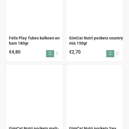
Felix Play Tubes kalkoen en
GimCat Nutri pockets country
ham 180gr
mix 150gr
€4,80
€2,70
GimCat Nutri pockets malt-
GimCat Nutri pockets Sea