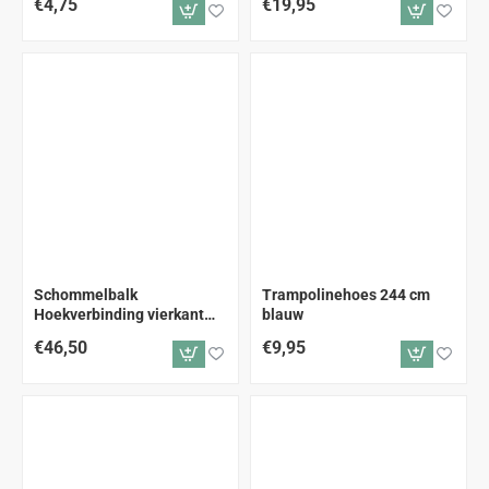
€4,75
€19,95
Schommelbalk
Trampolinehoes 244 cm
Hoekverbinding vierkant
blauw
91mm
€46,50
€9,95