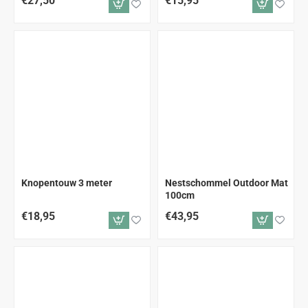
€27,50
€15,95
Knopentouw 3 meter
Nestschommel Outdoor Mat
100cm
€18,95
€43,95