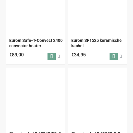
ALLEEN AFHALEN
Eurom Safe-T-Convect 2400
Eurom SF1525 keramische
convector heater
kachel
€89,00
€34,95