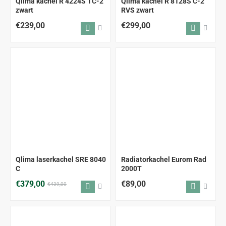
Qlima kachel R 4224S TC-2
Qlima kachel R 8128S C-2
zwart
RVS zwart
€239,00
€299,00
-14%
Qlima laserkachel SRE 8040
Radiatorkachel Eurom Rad
C
2000T
€379,00
€89,00
€439,00