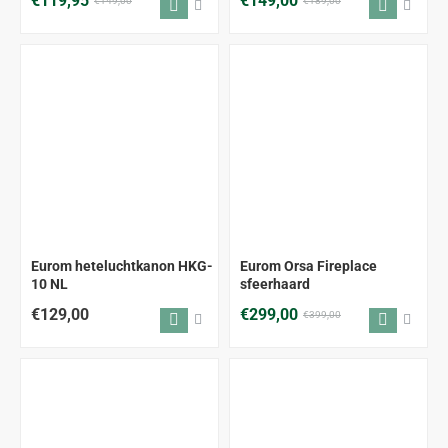
€119,95
€149,00
€149,00
€189,00
ALLEEN AFHALEN
-25%
Eurom heteluchtkanon HKG-
Eurom Orsa Fireplace
10 NL
sfeerhaard
€129,00
€299,00
€399,00