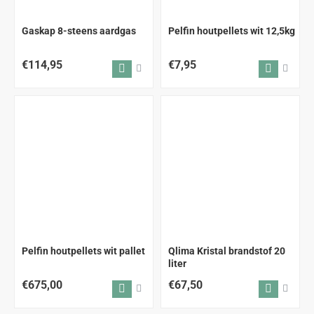
ALLEEN AFHALEN
Gaskap 8-steens aardgas
Pelfin houtpellets wit 12,5kg
€114,95
€7,95
ALLEEN AFHALEN
GRATIS VERZENDING
Pelfin houtpellets wit pallet
Qlima Kristal brandstof 20
liter
€675,00
€67,50