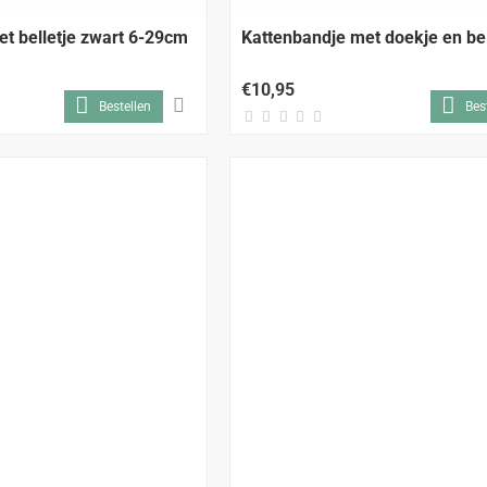
t belletje zwart 6-29cm
Kattenbandje met doekje en be
€10,95
Bestellen
Bes