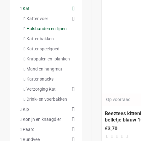
Kat
Kattenvoer
Halsbanden en lijnen
Kattenbakken
Kattenspeelgoed
Krabpalen en -planken
Mand en hangmat
Kattensnacks
Verzorging Kat
Drink- en voerbakken
Op voorraad
Kip
Beeztees kitten
belletje blauw 
Konijn en knaagdier
€3,70
Paard
Rundvee