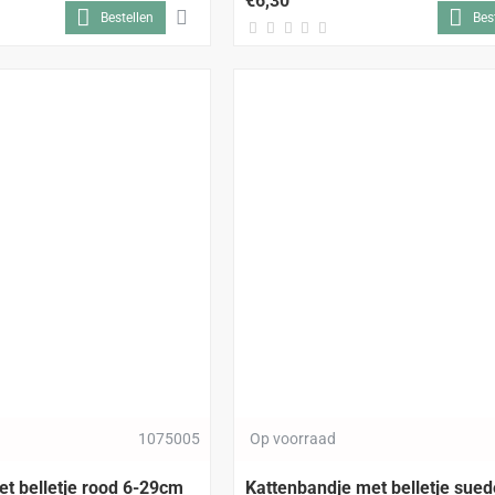
€6,30
Bestellen
Bes
1075005
Op voorraad
t belletje rood 6-29cm
Kattenbandje met belletje sued