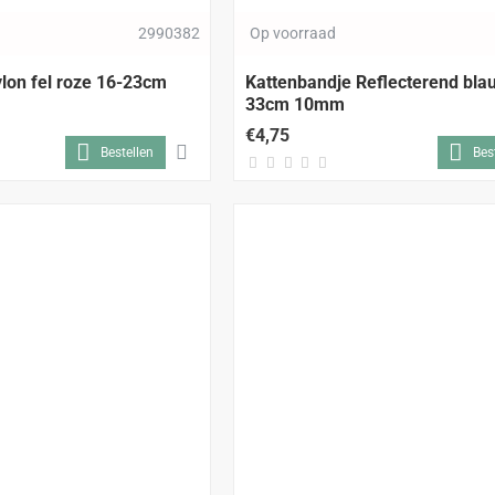
2990382
Op voorraad
lon fel roze 16-23cm
Kattenbandje Reflecterend bla
33cm 10mm
€4,75
Bestellen
Bes