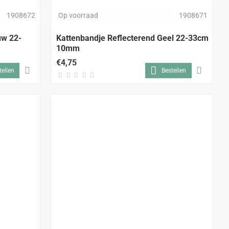
1908672
Op voorraad
1908671
uw 22-
Kattenbandje Reflecterend Geel 22-33cm
10mm
€4,75
tellen
Bestellen