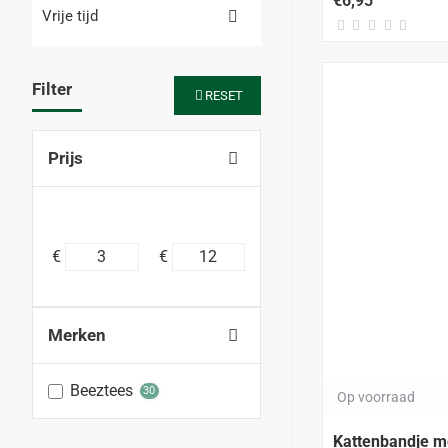
€6,95
Vrije tijd
Filter
RESET
Prijs
€
€
Merken
Beeztees
30
Op voorraad
Kattenbandje me