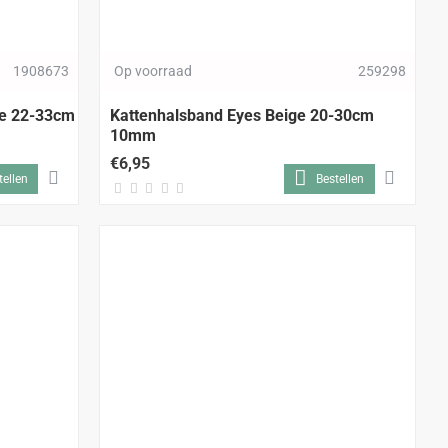
1908673
Op voorraad
259298
ze 22-33cm
Kattenhalsband Eyes Beige 20-30cm
10mm
€6,95
tellen
Bestellen