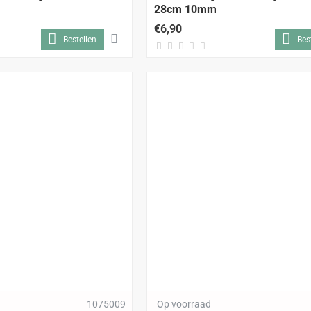
28cm 10mm
€6,90
Bestellen
Bes
1075009
Op voorraad