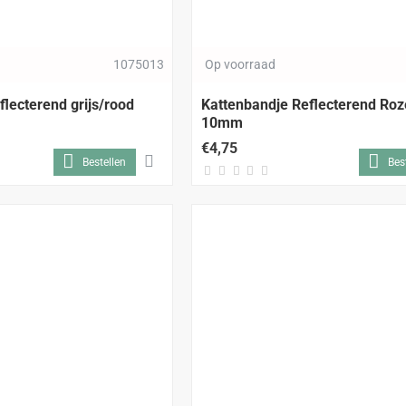
1075013
Op voorraad
flecterend grijs/rood
Kattenbandje Reflecterend Ro
10mm
€4,75
Bestellen
Bes