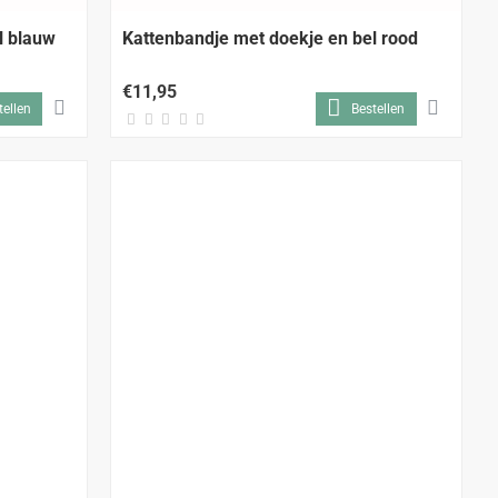
l blauw
Kattenbandje met doekje en bel rood
€11,95
tellen
Bestellen