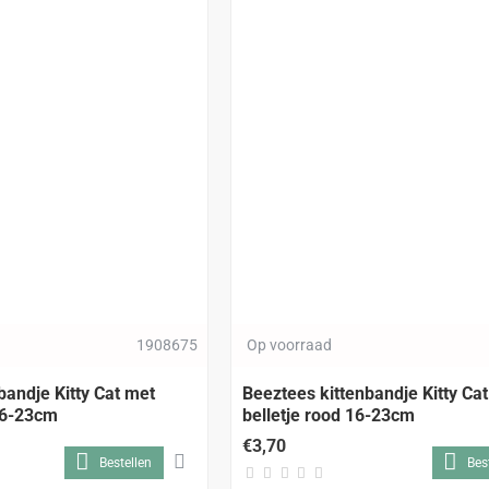
1908675
Op voorraad
bandje Kitty Cat met
Beeztees kittenbandje Kitty Ca
16-23cm
belletje rood 16-23cm
€3,70
Bestellen
Bes