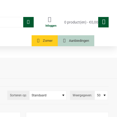
0 product(en) - €0,00
Inloggen
Tuinkassen
Zomer
Aanbiedingen
Sorteren op:
Weergegeven: