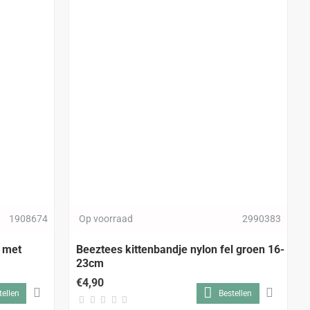
1908674
Op voorraad
2990383
t met
Beeztees kittenbandje nylon fel groen 16-
23cm
€4,90
tellen
Bestellen