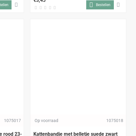
€3,45
tellen
Bestellen
1075017
Op voorraad
1075018
e rood 23-
Kattenbandje met belletje suede zwart