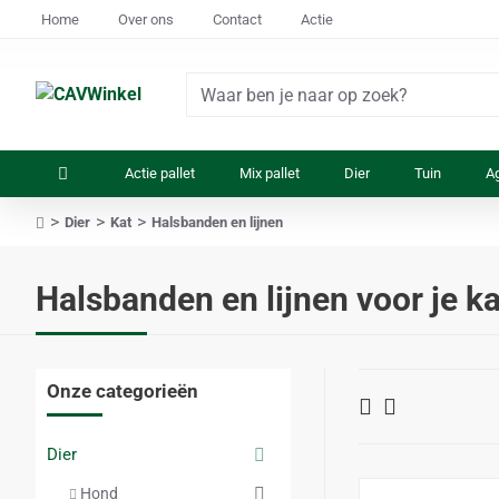
Home
Over ons
Contact
Actie
Waar
ben
je
Actie pallet
Mix pallet
Dier
Tuin
Ag
naar
op
Dier
Kat
Halsbanden en lijnen
zoek?
home
Halsbanden en lijnen voor je ka
Onze categorieën
Dier
Hond