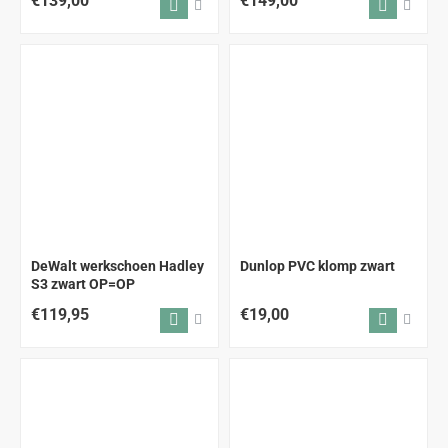
€139,00
€149,00
DeWalt werkschoen Hadley
Dunlop PVC klomp zwart
OP = OP
S3 zwart OP=OP
€119,95
€19,00