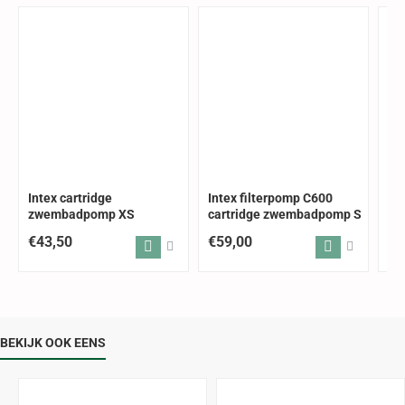
Intex cartridge
Intex filterpomp C600
Int
zwembadpomp XS
cartridge zwembadpomp S
zw
€43,50
€59,00
€6
BEKIJK OOK EENS