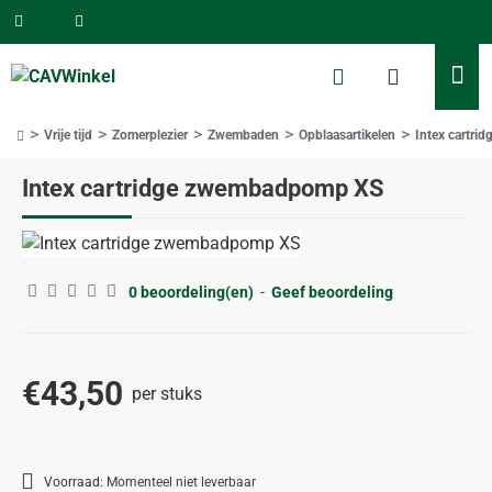
Vrije tijd
Zomerplezier
Zwembaden
Opblaasartikelen
Intex cartr
home
Intex cartridge zwembadpomp XS
0 beoordeling(en)
-
Geef beoordeling
€43,50
per stuks
Voorraad:
Momenteel niet leverbaar