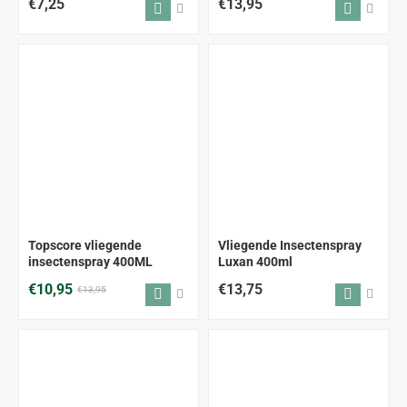
€7,25
€13,95
-22%
Topscore vliegende
Vliegende Insectenspray
insectenspray 400ML
Luxan 400ml
€10,95
€13,75
€13,95