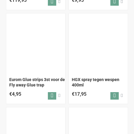
€119,95
€9,95
Eurom Glue strips 3st voor de
HGX spray tegen wespen
Fly away Glue trap
400ml
€4,95
€17,95