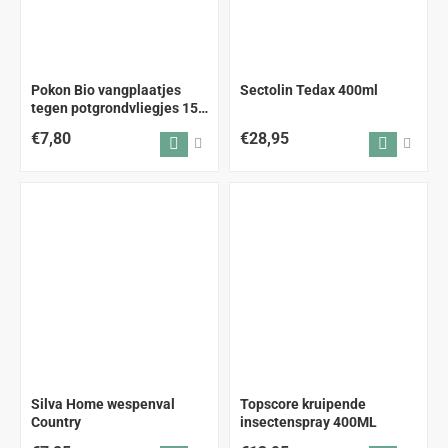
Pokon Bio vangplaatjes
Sectolin Tedax 400ml
tegen potgrondvliegjes 15
stuks
€7,80
€28,95
Silva Home wespenval
Topscore kruipende
Country
insectenspray 400ML