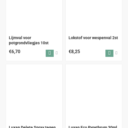
Lijmval voor
Lokstof voor wespenval 2st
potgrondvliegjes 10st
€6,70
€8,25
Luxan Delete Spray tegen
Luxan Eco Pyrethrum 30ml