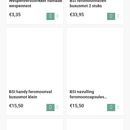
Wespenverschrikker namaak
BSI feromoonvallen
wespennest
buxusmot 2 stuks
€3,35
€33,95
BSI handy feromoonval
BSI navulling
buxusmot klein
feromooncapsules
buxusmotval 2 stuks
€15,50
€15,50