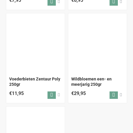
€7,95
€6,95
Voederbieten Zentaur Poly
Wildbloemen een- en
250gr
meerjarig 250gr
€11,95
€29,95