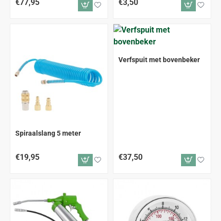
€77,95
€3,50
Verfspuit met bovenbeker
Spiraalslang 5 meter
€19,95
€37,50