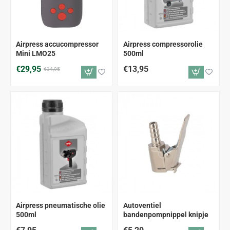
-14%
Airpress accucompressor
Airpress compressorolie
Mini LMO25
500ml
€29,95
€13,95
€34,95
Airpress pneumatische olie
Autoventiel
500ml
bandenpompnippel knipje