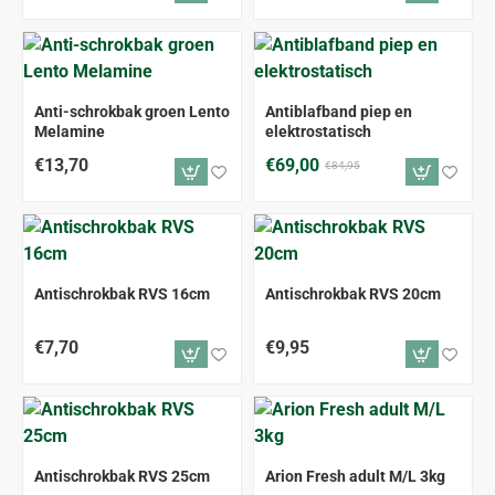
-19%
Anti-schrokbak groen Lento
Antiblafband piep en
Melamine
elektrostatisch
€13,70
€69,00
€84,95
Antischrokbak RVS 16cm
Antischrokbak RVS 20cm
€7,70
€9,95
Antischrokbak RVS 25cm
Arion Fresh adult M/L 3kg