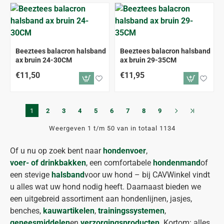
Beeztees balacron halsband
Beeztees balacron halsband
ax bruin 24-30CM
ax bruin 29-35CM
€11,50
€11,95
1
2
3
4
5
6
7
8
9
Weergeven 1 t/m 50 van in totaal 1134
Of u nu op zoek bent naar
hondenvoer
,
voer- of drinkbakken
, een comfortabele
hondenmand
of
een stevige
halsband
voor uw hond – bij CAVWinkel vindt
u alles wat uw hond nodig heeft. Daarnaast bieden we
een uitgebreid assortiment aan hondenlijnen, jasjes,
benches,
kauwartikelen
,
trainingssystemen
,
geneesmiddelen
en
verzorgingsproducten
. Kortom: alles