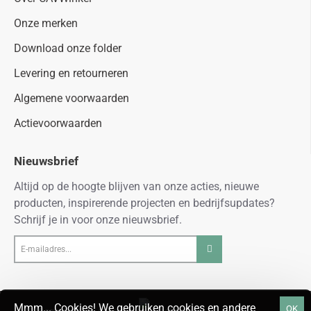
Onze merken
Download onze folder
Levering en retourneren
Algemene voorwaarden
Actievoorwaarden
Nieuwsbrief
Altijd op de hoogte blijven van onze acties, nieuwe
producten, inspirerende projecten en bedrijfsupdates?
Schrijf je in voor onze nieuwsbrief.
E-
mailadres...
Mmm... Cookies! We gebruiken cookies en andere
OK
© 2026 cavwinkel.nl - Alle rechten voorbehouden