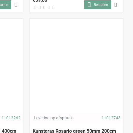
€59,00
tellen
Bestellen
11012262
Levering op afspraak
11012743
m 400cm
Kunstgras Rosario green 50mm 200cm