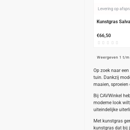
Levering op afsp
Kunstgras Sal
€66,50
Weergeven 1 t/m 
Op zoek naar een 
tuin. Dankzij mod
maaien, sproeien 
Bij CAVWinkel hebb
moderne look wilt,
uiteindelijke uiter
Met kunstgras gen
kunstgras dat bij j