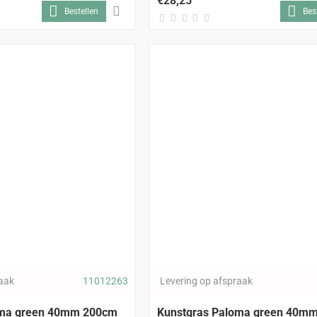
€28,25
Bestellen
Bes
raak
11012263
Levering op afspraak
oma green 40mm 200cm
Kunstgras Paloma green 40m