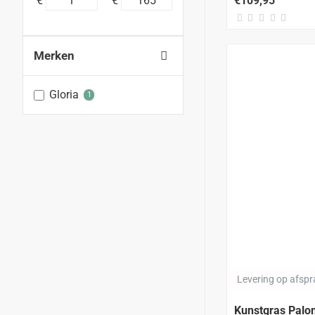
€
€
€109,95
Merken
Gloria
1
Levering op afsp
Kunstgras Pal