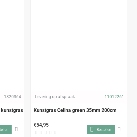
1320364
Levering op afspraak
11012261
l kunstgras
Kunstgras Celina green 35mm 200cm
€54,95
tellen
Bestellen