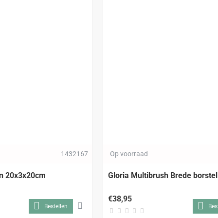
1432167
Op voorraad
en 20x3x20cm
Gloria Multibrush Brede borste
€38,95
Bestellen
Bes