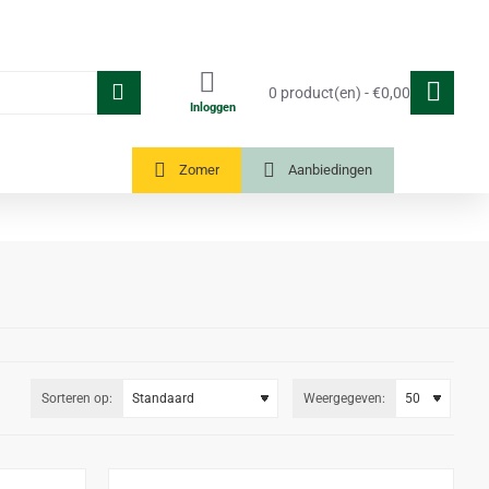
0 product(en) - €0,00
Inloggen
Tuinkassen
Zomer
Aanbiedingen
Sorteren op:
Weergegeven: