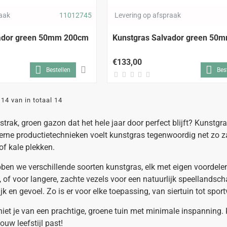
raak
11012745
Levering op afspraak
vador green 50mm 200cm
Kunstgras Salvador green 50
€133,00
Bestellen
Bes
14 van in totaal 14
strak, groen gazon dat het hele jaar door perfect blijft? Kunst
erne productietechnieken voelt kunstgras tegenwoordig net zo zac
of kale plekken.
en we verschillende soorten kunstgras, elk met eigen voordelen. 
 of voor langere, zachte vezels voor een natuurlijk speellandsch
lijk en gevoel. Zo is er voor elke toepassing, van siertuin tot spo
iet je van een prachtige, groene tuin met minimale inspanning. 
ouw leefstijl past!