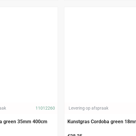
raak
11012260
Levering op afspraak
na green 35mm 400cm
Kunstgras Cordoba green 18