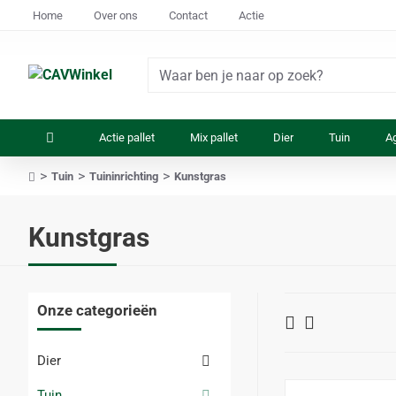
Home
Over ons
Contact
Actie
Waar
ben
je
Actie pallet
Mix pallet
Dier
Tuin
Ag
naar
op
Tuin
Tuininrichting
Kunstgras
zoek?
home
Kunstgras
Onze categorieën
Dier
Tuin