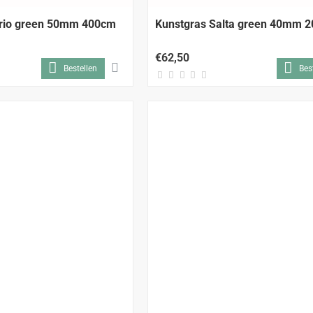
ario green 50mm 400cm
Kunstgras Salta green 40mm 
€62,50
Bestellen
Bes