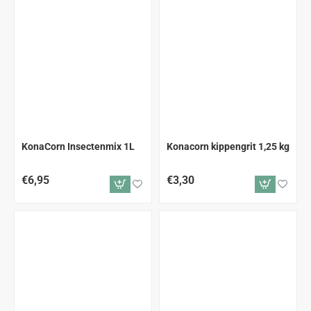
KonaCorn Insectenmix 1L
Konacorn kippengrit 1,25 kg
€6,95
€3,30