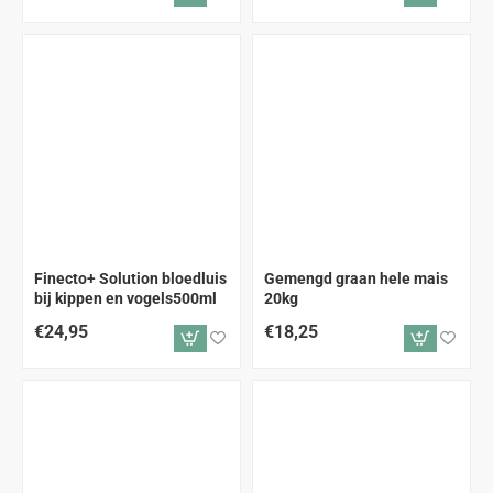
Finecto+ Solution bloedluis
Gemengd graan hele mais
bij kippen en vogels500ml
20kg
€24,95
€18,25