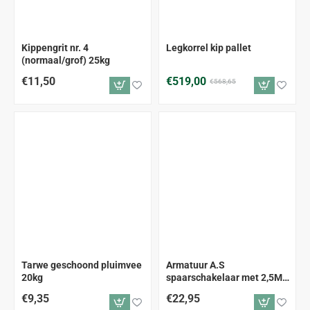
GRATIS VERZENDING
-9%
Kippengrit nr. 4
Legkorrel kip pallet
(normaal/grof) 25kg
€11,50
€519,00
€568,65
Tarwe geschoond pluimvee
Armatuur A.S
20kg
spaarschakelaar met 2,5M
snoer
€9,35
€22,95