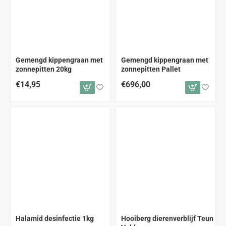
GRATIS VERZENDING
Gemengd kippengraan met
Gemengd kippengraan met
zonnepitten 20kg
zonnepitten Pallet
€14,95
€696,00
Halamid desinfectie 1kg
Hooiberg dierenverblijf Teun