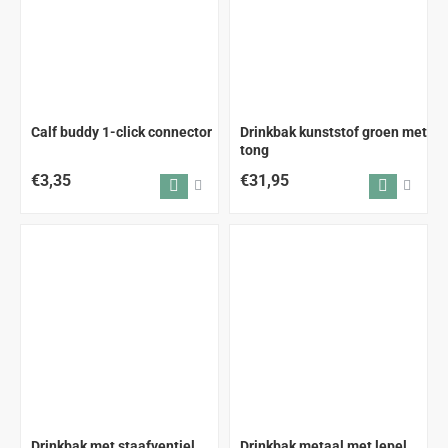
Calf buddy 1-click connector
Drinkbak kunststof groen met
tong
€3,35
€31,95
Drinkbak met staafventiel
Drinkbak metaal met lepel