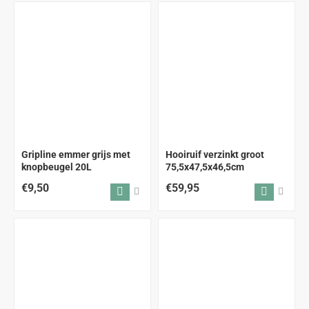
ALLEEN AFHALEN
Gripline emmer grijs met
Hooiruif verzinkt groot
knopbeugel 20L
75,5x47,5x46,5cm
€9,50
€59,95