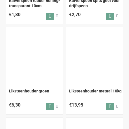
Kalverspeen rubber honing-
Kalverspeen spits geel voor
transparant 10cm
drijfspeen
€1,80
€2,70
Liksteenhouder groen
Liksteenhouder metaal 10kg
€6,30
€13,95