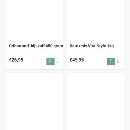
Cribox anti-bijt zalf 450 gram
Detoxmix VitalStyle 1kg
€26,95
€45,95