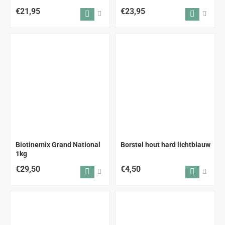
€21,95
€23,95
Biotinemix Grand National
Borstel hout hard lichtblauw
1kg
€29,50
€4,50