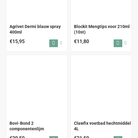
Agrivet Dermi blauw spray
Blockit Mengtips voor 210ml
400ml
(10st)
€15,95
€11,80
Bovi-Bond 2
Clawfix voetbad hechtmiddel
componentenlijm
4L