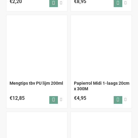
€2,20
€8,95
Mengtips tbv PU lijm 200ml
Papierrol Midi 1-laags 20cm
x 300M
€12,85
€4,95