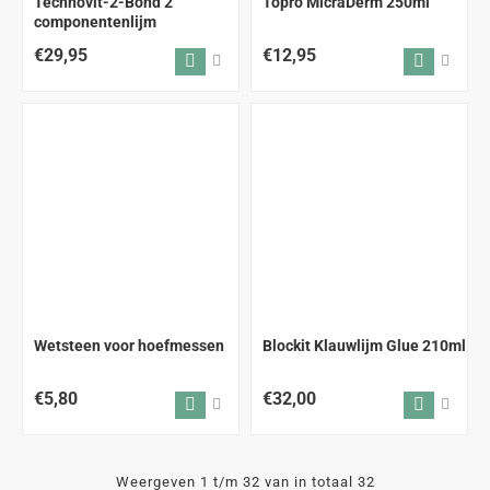
Technovit-2-Bond 2
Topro MicraDerm 250ml
componentenlijm
€29,95
€12,95
Wetsteen voor hoefmessen
Blockit Klauwlijm Glue 210ml
€5,80
€32,00
Weergeven 1 t/m 32 van in totaal 32