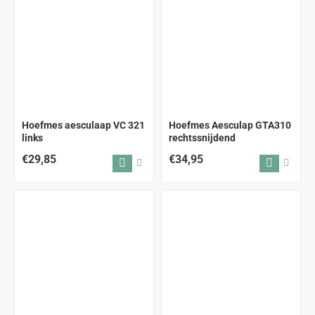
Hoefmes aesculaap VC 321
Hoefmes Aesculap GTA310
links
rechtssnijdend
€29,85
€34,95