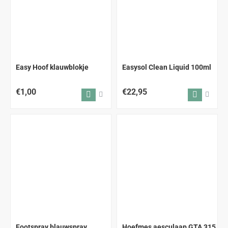
Easy Hoof klauwblokje
Easysol Clean Liquid 100ml
€1,00
€22,95
Footspray blauwspray
Hoefmes aesculaap GTA 315