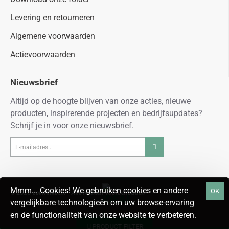
Levering en retourneren
Algemene voorwaarden
Actievoorwaarden
Nieuwsbrief
Altijd op de hoogte blijven van onze acties, nieuwe
producten, inspirerende projecten en bedrijfsupdates?
Schrijf je in voor onze nieuwsbrief.
E-
mailadres...
Mmm... Cookies! We gebruiken cookies en andere
OK
© 2026 cavwinkel.nl - Alle rechten voorbehouden
vergelijkbare technologieën om uw browse-ervaring
en de functionaliteit van onze website te verbeteren.
PRODUCT FILTER