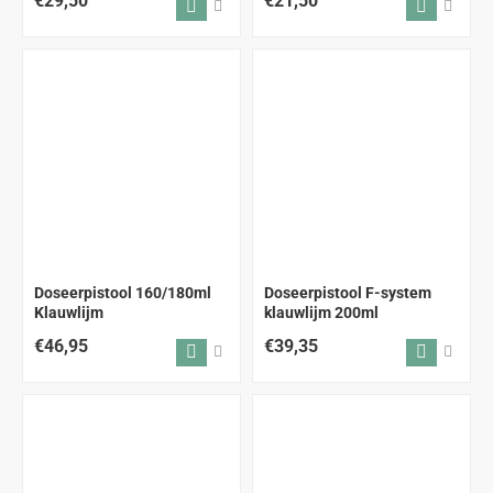
€29,50
€21,50
Doseerpistool 160/180ml
Doseerpistool F-system
Klauwlijm
klauwlijm 200ml
€46,95
€39,35