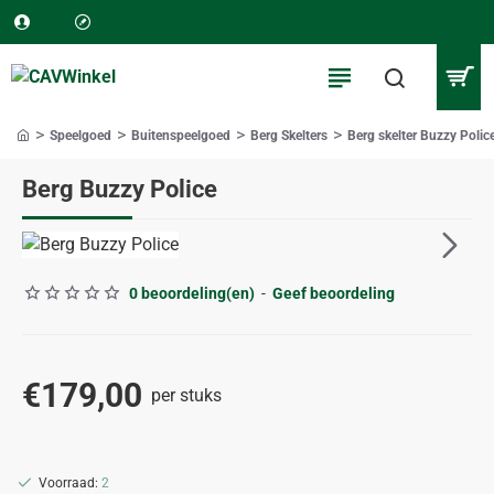
Speelgoed
Buitenspeelgoed
Berg Skelters
Berg skelter Buzzy Polic
home
Berg Buzzy Police
ALLEEN AFHALEN
0 beoordeling(en)
-
Geef beoordeling
€179,00
per stuks
Voorraad:
2