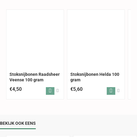
Stoksnijbonen Raadsheer
Stoksnijbonen Helda 100
St
Veense 100 gram
gram
10
€4,50
€5,60
€4
BEKIJK OOK EENS