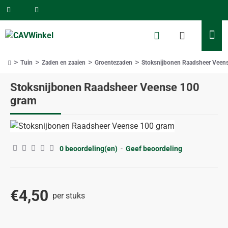
Tuin
Zaden en zaaien
Groentezaden
Stoksnijbonen Raadsheer Veen
home
Stoksnijbonen Raadsheer Veense 100
gram
0 beoordeling(en)
-
Geef beoordeling
€4,50
per stuks