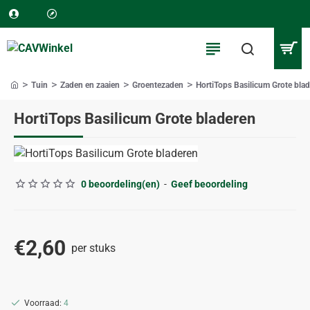
Tuin
Zaden en zaaien
Groentezaden
HortiTops Basilicum Grote bla
home
HortiTops Basilicum Grote bladeren
0 beoordeling(en)
-
Geef beoordeling
€2,60
per stuks
Voorraad:
4