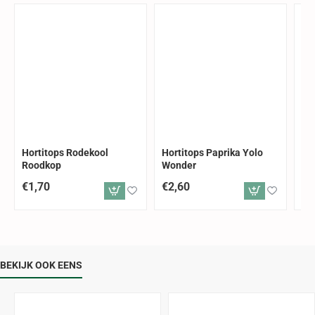
Hortitops Rodekool
Hortitops Paprika Yolo
Ho
Roodkop
Wonder
€1,70
€2,60
€2
BEKIJK OOK EENS