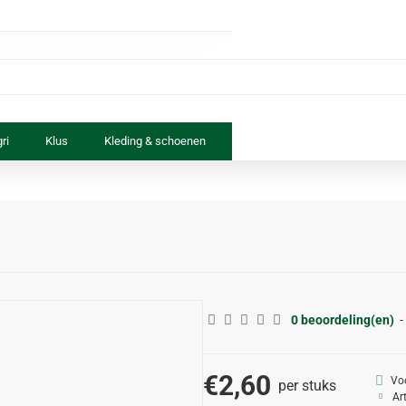
ri
Klus
Kleding & schoenen
Paard & ruiter
Speelgoed
0 beoordeling(en)
-
€2,60
Vo
per stuks
Ar