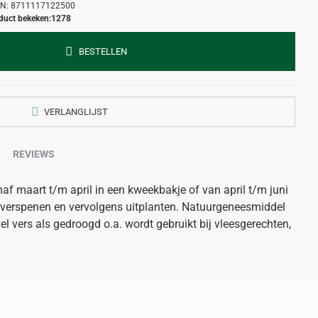
N:
8711117122500
duct bekeken:
1278
BESTELLEN
VERLANGLIJST
REVIEWS
af maart t/m april in een kweekbakje of van april t/m juni
r verspenen en vervolgens uitplanten. Natuurgeneesmiddel
wel vers als gedroogd o.a. wordt gebruikt bij vleesgerechten,