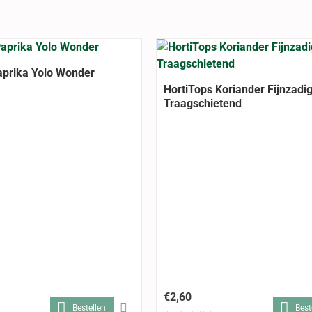
aprika Yolo Wonder
HortiTops Koriander Fijnzadi
Traagschietend
€2,60
Bestellen
Best