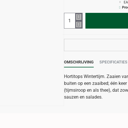
EA
Pro
OMSCHRIJVING
SPECIFICATIES
Hortitops Wintertijm. Zaaien van
buiten op een zaaibed; één kee
(tijmsiroop en als thee), dat zo
sauzen en salades.