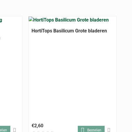
HortiTops Basilicum Grote bladeren
g
Ho
la
€2,60
€2
ellen
Bestellen