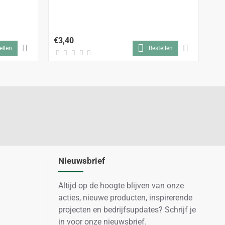
Bu
€3,40
€2
ellen
Bestellen
Nieuwsbrief
Altijd op de hoogte blijven van onze
acties, nieuwe producten, inspirerende
projecten en bedrijfsupdates? Schrijf je
in voor onze nieuwsbrief.