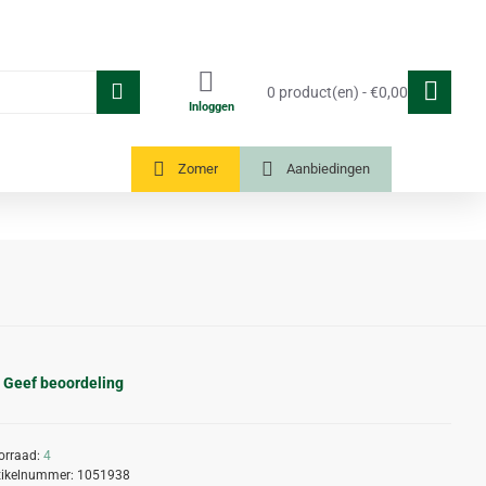
0 product(en) - €0,00
Inloggen
Tuinkassen
Zomer
Aanbiedingen
Geef beoordeling
orraad:
4
tikelnummer:
1051938