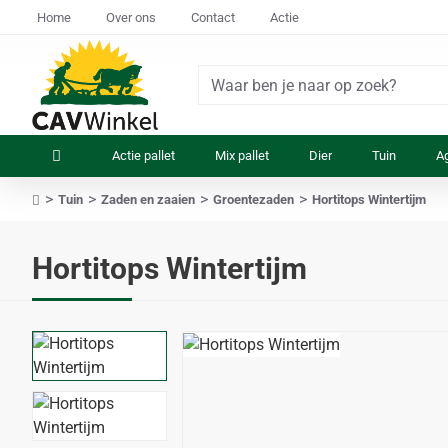
Home
Over ons
Contact
Actie
Waar
ben
je
Actie pallet
Mix pallet
Dier
Tuin
Ag
naar
op
Tuin
Zaden en zaaien
Groentezaden
Hortitops Wintertijm
zoek?
home
Hortitops Wintertijm