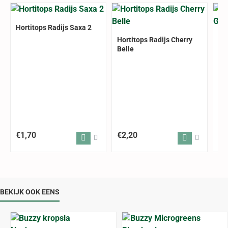
Hortitops Radijs Saxa 2
Hortitops Radijs Cherry
Ho
Belle
€1,70
€2,20
€1
BEKIJK OOK EENS