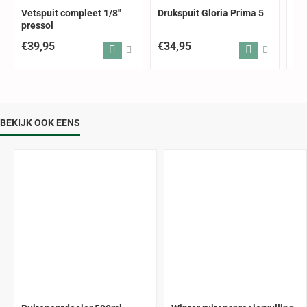
Vetspuit compleet 1/8"
Drukspuit Gloria Prima 5
Sc
pressol
€39,95
€34,95
€3
BEKIJK OOK EENS