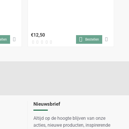
ALL
Ag
5L
€12,50
€2
ellen
Bestellen
Nieuwsbrief
Altijd op de hoogte blijven van onze
acties, nieuwe producten, inspirerende