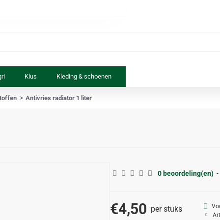
ri
Klus
Kleding & schoenen
Paard & ruiter
Speelgoed
toffen
Antivries radiator 1 liter
0 beoordeling(en)
-
€4,50
Vo
per stuks
Ar