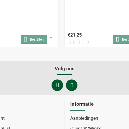
€21,25
Bestellen
Best
Volg ons
Informatie
unt
Aanbiedingen
glijst
Over CAVWinkel