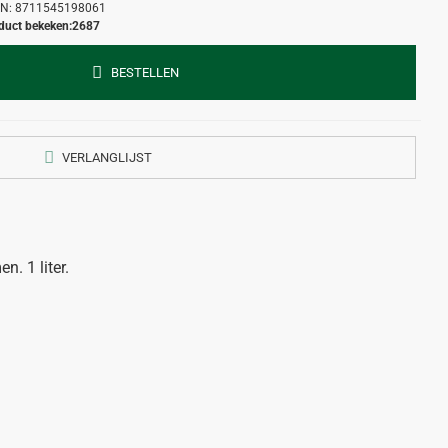
N:
8711545198061
duct bekeken:
2687
BESTELLEN
VERLANGLIJST
n. 1 liter.