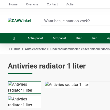
Home
Over ons
Contact
Actie
Waar
ben
je
Actie pallet
Mix pallet
Dier
Tuin
Ag
naar
op
Klus
Auto en tractor
Onderhoudsmiddelen en technische vloeis
zoek?
home
Antivries radiator 1 liter