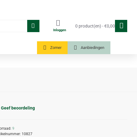
0 product(en) - €0,00
Inloggen
Tuinkassen
Zomer
Aanbiedingen
Geef beoordeling
orraad:
9
tikelnummer:
10827