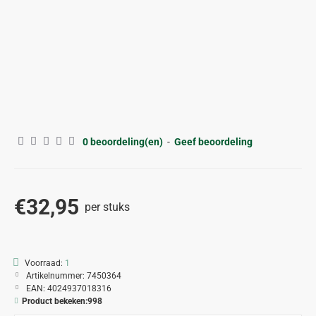
0 beoordeling(en)
-
Geef beoordeling
€32,95
per stuks
Voorraad:
1
Artikelnummer:
7450364
EAN:
4024937018316
Product bekeken:
998