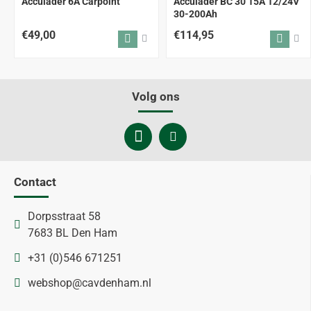
Acculader 6A Carpoint
Acculader BC 30 15A 12/24V
30-200Ah
€49,00
€114,95
Volg ons
Contact
Dorpsstraat 58
7683 BL Den Ham
+31 (0)546 671251
webshop@cavdenham.nl