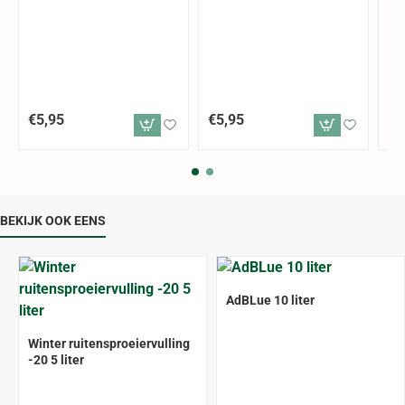
€5,95
€5,95
€2
BEKIJK OOK EENS
ALLEEN AFHALEN
AdBLue 10 liter
Winter ruitensproeiervulling
-20 5 liter