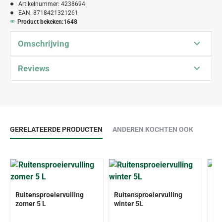
Artikelnummer:
4238694
EAN:
8718421321261
Product bekeken:
1648
Omschrijving
Reviews
GERELATEERDE PRODUCTEN
ANDEREN KOCHTEN OOK
Ru
Ruitensproeiervulling
Ruitensproeiervulling
zomer 5 L
winter 5L