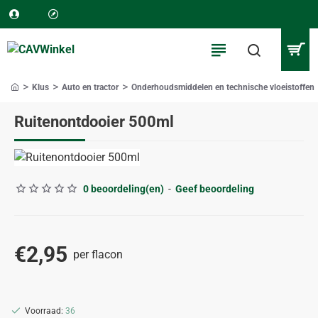
Klus
Auto en tractor
Onderhoudsmiddelen en technische vloeistoffen
home
Ruitenontdooier 500ml
0 beoordeling(en)
-
Geef beoordeling
€2,95
per flacon
Voorraad:
36