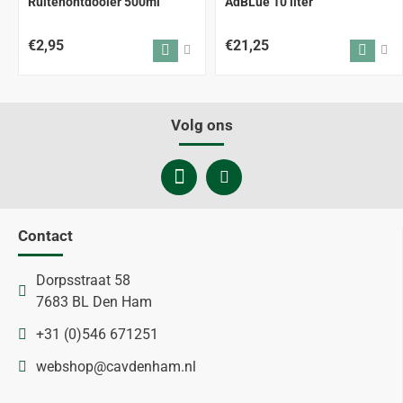
ALLEEN AFHALEN
Ruitenontdooier 500ml
AdBLue 10 liter
€2,95
€21,25
Volg ons
Contact
Dorpsstraat 58
7683 BL Den Ham
+31 (0)546 671251
webshop@cavdenham.nl