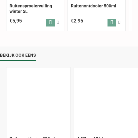
Ruitensproeiervulling
Ruitenontdooier 500ml
Wi
winter 5L
rui
lit
€5,95
€2,95
€6
BEKIJK OOK EENS