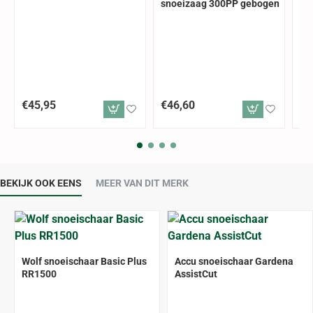
snoeizaag 300PP gebogen
Sa
€45,95
€46,60
€7
BEKIJK OOK EENS
MEER VAN DIT MERK
Wolf snoeischaar Basic Plus
Accu snoeischaar Gardena
RR1500
AssistCut