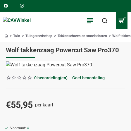
Tuin
Tuingereedschap
Takkenscharen en snoeischaren
Wolf takke
home
Wolf takkenzaag Powercut Saw Pro370
0 beoordeling(en)
-
Geef beoordeling
€55,95
per kaart
Voorraad:
4