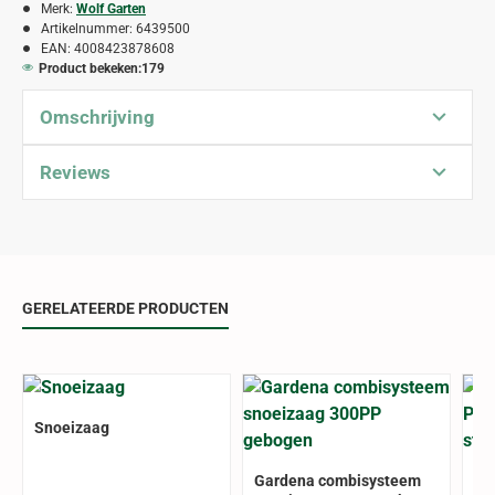
Merk:
Wolf Garten
Artikelnummer:
6439500
EAN:
4008423878608
Product bekeken:
179
Omschrijving
Reviews
GERELATEERDE PRODUCTEN
Snoeizaag
ALLEE
Gardena combisysteem
Wo