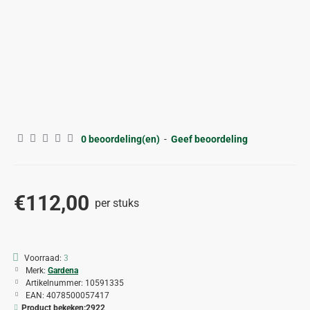
0 beoordeling(en)
-
Geef beoordeling
€112,00
per stuks
Voorraad:
3
Merk:
Gardena
Artikelnummer:
10591335
EAN:
4078500057417
Product bekeken:
2922