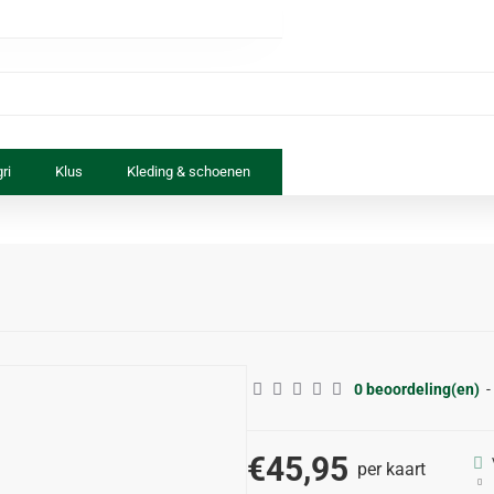
ri
Klus
Kleding & schoenen
Paard & ruiter
Speelgoed
0 beoordeling(en)
-
€45,95
per kaart