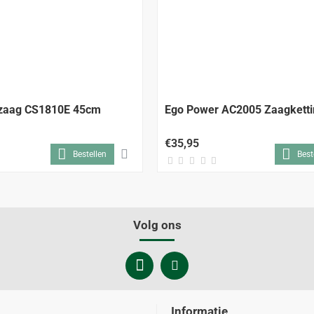
gzaag CS1810E 45cm
Ego Power AC2005 Zaagketti
€35,95
Bestellen
Best
Volg ons
Informatie