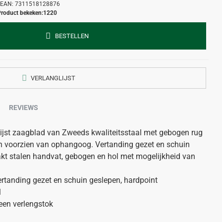
EAN:
7311518128876
roduct bekeken:
1220
BESTELLEN
VERLANGLIJST
REVIEWS
lijst zaagblad van Zweeds kwaliteitsstaal met gebogen rug
 en voorzien van ophangoog. Vertanding gezet en schuin
akt stalen handvat, gebogen en hol met mogelijkheid van
Vertanding gezet en schuin geslepen, hardpoint
l
een verlengstok