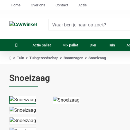
Home
Over ons
Contact
Actie
Waar
ben
je
Actie pallet
Mix pallet
Dier
Tuin
Ag
naar
op
Tuin
Tuingereedschap
Boomzagen
Snoeizaag
zoek?
home
Snoeizaag