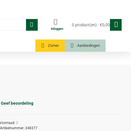
0 product(en) - €0,00
Inloggen
Tuinkassen
Zomer
Aanbiedingen
Geef beoordeling
Voorraad:
2
Artikelnummer:
248377