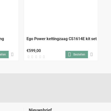
ng
Ego Power kettingzaag CS1614E kit set
Ei
18
€599,00
€1
ellen
Bestellen
Nieuwsbrief