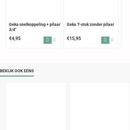
Geka snelkoppeling + pilaar
Geka T-stuk zonder pilaar
Pr
3/4"
me
€4,95
€15,95
€5
BEKIJK OOK EENS