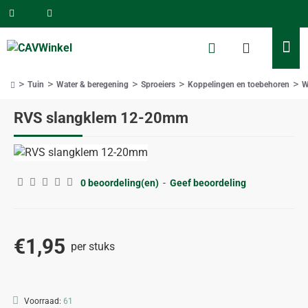
Tuin
Water & beregening
Sproeiers
Koppelingen en toebehoren
W
home
RVS slangklem 12-20mm
0 beoordeling(en)
-
Geef beoordeling
€1,95
per stuks
Voorraad:
61