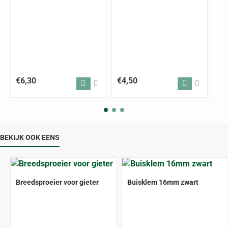
€6,30
€4,50
€4
BEKIJK OOK EENS
Breedsproeier voor gieter
Buisklem 16mm zwart