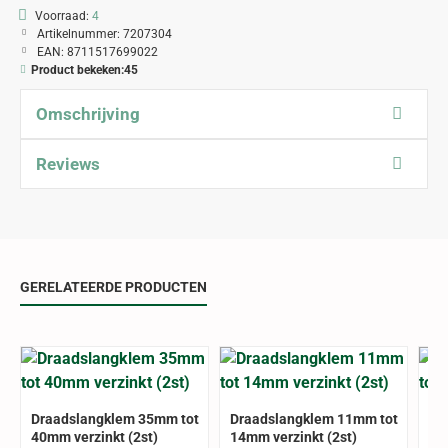
Voorraad:
4
Artikelnummer:
7207304
EAN:
8711517699022
Product bekeken:
45
Omschrijving
Reviews
GERELATEERDE PRODUCTEN
Draadslangklem 35mm tot
Draadslangklem 11mm tot
Dr
40mm verzinkt (2st)
14mm verzinkt (2st)
18