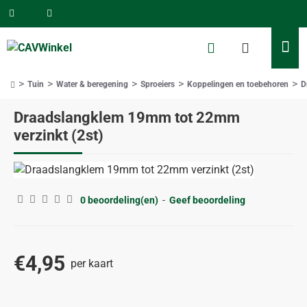
Tuin
Water & beregening
Sproeiers
Koppelingen en toebehoren
D
home
Draadslangklem 19mm tot 22mm
verzinkt (2st)
0 beoordeling(en)
-
Geef beoordeling
€4,95
per kaart