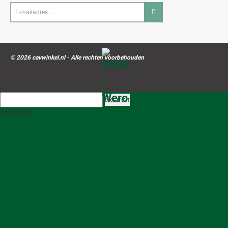
E-
mailadres...
© 2026 cavwinkel.nl - Alle rechten voorbehouden
Search
MAP
LIST