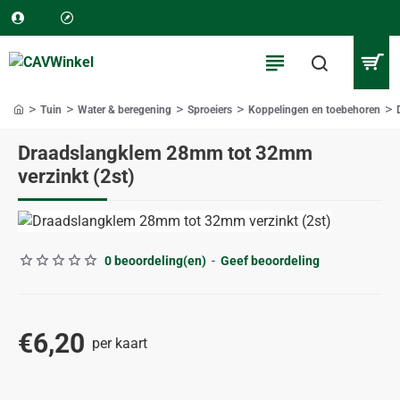
Tuin
Water & beregening
Sproeiers
Koppelingen en toebehoren
home
Draadslangklem 28mm tot 32mm
verzinkt (2st)
0 beoordeling(en)
-
Geef beoordeling
€6,20
per kaart