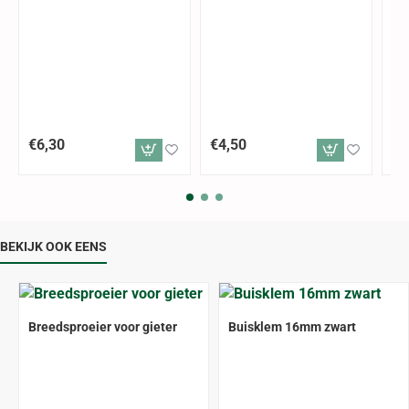
€6,30
€4,50
€4
BEKIJK OOK EENS
Breedsproeier voor gieter
Buisklem 16mm zwart