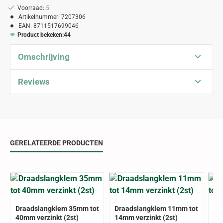
Voorraad:
5
Artikelnummer:
7207306
EAN:
8711517699046
Product bekeken:
44
Omschrijving
Reviews
GERELATEERDE PRODUCTEN
Draadslangklem 35mm tot
Draadslangklem 11mm tot
Dr
40mm verzinkt (2st)
14mm verzinkt (2st)
18